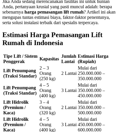
Jika Anda sedang merencanakan fasilitas ini untuk hunian
Anda, pertanyaan krusial yang pasti muncul adalah: berapa
sebenarnya
harga pemasangan lift rumah
? Artikel ini akan
mengupas tuntas estimasi biaya, faktor-faktor penentunya,
serta solusi instalasi terbaik dari spesialis terpercaya.
Estimasi Harga Pemasangan Lift
Rumah di Indonesia
Tipe Lift / Sistem
Jumlah
Estimasi Harga
Kapasitas
Penggerak
Lantai
(Rupiah)
2 – 3
Mulai dari
Lift Penumpang
Orang
2 Lantai
250.000.000 –
(Traksi Standar)
(250 kg)
350.000.000
4 – 5
Mulai dari
Lift Penumpang
Orang
3 Lantai
350.000.000 –
(Traksi Standar)
(400 kg)
450.000.000
Lift Hidrolik
3 – 4
Mulai dari
(Premium /
Orang
2 Lantai
350.000.000 –
Kaca)
(320 kg)
500.000.000
Lift Hidrolik
4 – 5
Mulai dari
(Premium /
Orang
3 Lantai
450.000.000 –
Kaca)
(400 kg)
600.000.000