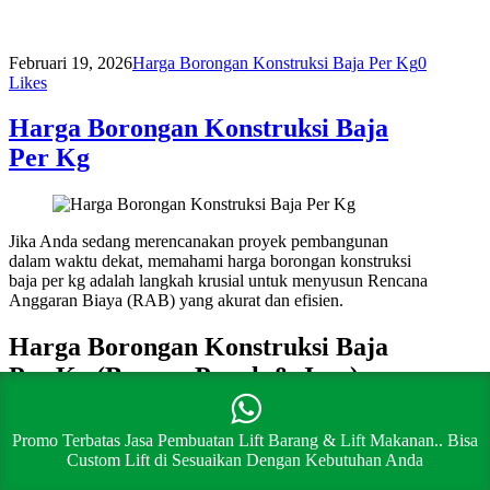
Februari 19, 2026
Harga Borongan Konstruksi Baja Per Kg
0
Likes
Harga Borongan Konstruksi Baja
Per Kg
Jika Anda sedang merencanakan proyek pembangunan
dalam waktu dekat, memahami harga borongan konstruksi
baja per kg adalah langkah krusial untuk menyusun Rencana
Anggaran Biaya (RAB) yang akurat dan efisien.
Harga Borongan Konstruksi Baja
Per Kg (Borong Penuh & Jasa)
Sebagai gambaran umum untuk perencanaan anggaran
Promo Terbatas Jasa Pembuatan Lift Barang & Lift Makanan.. Bisa
proyek Anda, berikut adalah estimasi harga borongan
Custom Lift di Sesuaikan Dengan Kebutuhan Anda
konstruksi baja per kg di pasaran saat ini.
(Catatan: Harga
dapat berubah sewaktu-waktu tergantung faktor-faktor yang