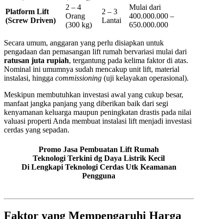
2 – 4
Mulai dari
Platform Lift
2 – 3
Orang
400.000.000 –
(Screw Driven)
Lantai
(300 kg)
650.000.000
Secara umum, anggaran yang perlu disiapkan untuk
pengadaan dan pemasangan lift rumah bervariasi mulai dari
ratusan juta rupiah
, tergantung pada kelima faktor di atas.
Nominal ini umumnya sudah mencakup unit lift, material
instalasi, hingga
commissioning
(uji kelayakan operasional).
Meskipun membutuhkan investasi awal yang cukup besar,
manfaat jangka panjang yang diberikan baik dari segi
kenyamanan keluarga maupun peningkatan drastis pada nilai
valuasi properti Anda membuat instalasi lift menjadi investasi
cerdas yang sepadan.
Promo Jasa Pembuatan Lift Rumah
Teknologi Terkini dg Daya Listrik Kecil
Di Lengkapi Teknologi Cerdas Utk Keamanan
Pengguna
Faktor yang Mempengaruhi Harga