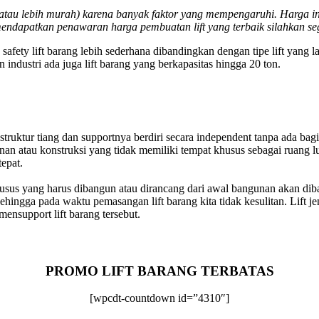
al atau lebih murah) karena banyak faktor yang mempengaruhi. Harga i
mendapatkan penawaran harga pembuatan lift yang terbaik silahkan s
y lift barang lebih sederhana dibandingkan dengan tipe lift yang lain. 
industri ada juga lift barang yang berkapasitas hingga 20 ton.
ang struktur tiang dan supportnya berdiri secara independent tanpa ada 
an atau konstruksi yang tidak memiliki tempat khusus sebagai ruang lun
tepat.
khusus yang harus dibangun atau dirancang dari awal bangunan akan d
hingga pada waktu pemasangan lift barang kita tidak kesulitan. Lift je
ensupport lift barang tersebut.
PROMO LIFT BARANG TERBATAS
[wpcdt-countdown id=”4310″]