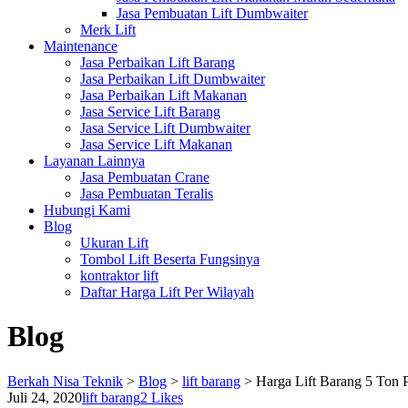
Jasa Pembuatan Lift Dumbwaiter
Merk Lift
Maintenance
Jasa Perbaikan Lift Barang
Jasa Perbaikan Lift Dumbwaiter
Jasa Perbaikan Lift Makanan
Jasa Service Lift Barang
Jasa Service Lift Dumbwaiter
Jasa Service Lift Makanan
Layanan Lainnya
Jasa Pembuatan Crane
Jasa Pembuatan Teralis
Hubungi Kami
Blog
Ukuran Lift
Tombol Lift Beserta Fungsinya
kontraktor lift
Daftar Harga Lift Per Wilayah
Blog
Berkah Nisa Teknik
>
Blog
>
lift barang
>
Harga Lift Barang 5 Ton
Juli 24, 2020
lift barang
2
Likes