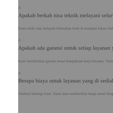
A
Apakah berkah nisa teknik melayani selur
Kami selalu siap melayani kebutuhan Anda di manapun lokasi And
A
Apakah ada garansi untuk setiap layanan 
Kami memberikan garansi sesuai kesepakatan kerja bersama. Tent
A
Berapa biaya untuk layanan yang di sedi
Silahkan hubungi kami. Kami akan memberikan harga sesuai denga
Inauguration