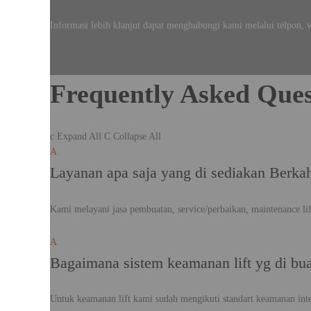
Informasi lebih klanjut dapat menghubungi kami melalui telpon, 
Frequently Asked Ques
c
Expand All
C
Collapse All
A
Layanan apa saja yang di sediakan Berka
Kami melayani jasa pembuatan, service/perbaikan, maintenance lift
A
Bagaimana sistem keamanan lift yg di bu
Untuk keamanan lift kami sudah mengikuti standart keamanan inte