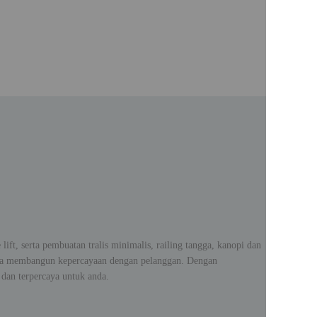
ift, serta pembuatan tralis minimalis, railing tangga, kanopi dan
nya membangun kepercayaan dengan pelanggan. Dengan
dan terpercaya untuk anda.