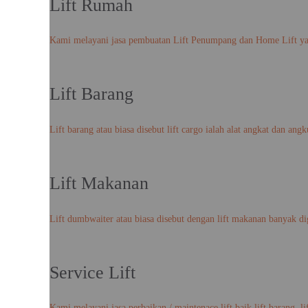
Lift Rumah
Kami melayani jasa pembuatan Lift Penumpang dan Home Lift yang
Lift Barang
Lift barang atau biasa disebut lift cargo ialah alat angkat dan an
Lift Makanan
Lift dumbwaiter atau biasa disebut dengan lift makanan banyak di
Service Lift
Kami melayani jasa perbaikan / maintenace lift baik lift barang, l