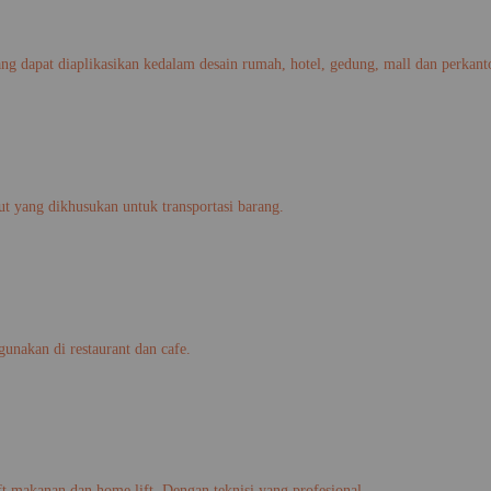
 dapat diaplikasikan kedalam desain rumah, hotel, gedung, mall dan perkant
gkut yang dikhusukan untuk transportasi barang.
gunakan di restaurant dan cafe.
ift makanan dan home lift. Dengan teknisi yang profesional