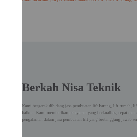
Berkah Nisa Teknik
Kami bergerak dibidang jasa pembuatan lift barang, lift rumah, lif
balkon. Kami memberikan pelayanan yang berkualitas, cepat dan
pengalaman dalam jasa pembuatan lift yang bertanggung jawab se