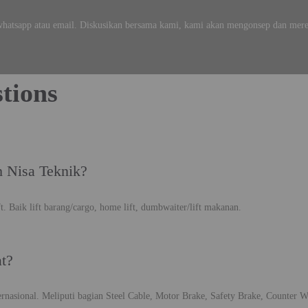
whatsapp atau email. Diskusikan bersama kami, kami akan mengonsep dan merea
tions
h Nisa Teknik?
. Baik lift barang/cargo, home lift, dumbwaiter/lift makanan.
at?
rnasional. Meliputi bagian Steel Cable, Motor Brake, Safety Brake, Counter W