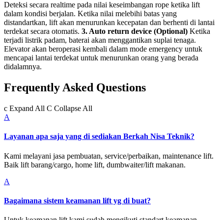
Deteksi secara realtime pada nilai keseimbangan rope ketika lift
dalam kondisi berjalan. Ketika nilai melebihi batas yang
distandartkan, lift akan menurunkan kecepatan dan berhenti di lantai
terdekat secara otomatis.
3. Auto return device (Optional)
Ketika
terjadi listrik padam, baterai akan menggantikan suplai tenaga.
Elevator akan beroperasi kembali dalam mode emergency untuk
mencapai lantai terdekat untuk menurunkan orang yang berada
didalamnya.
Frequently Asked Questions
c
Expand All
C
Collapse All
A
Layanan apa saja yang di sediakan Berkah Nisa Teknik?
Kami melayani jasa pembuatan, service/perbaikan, maintenance lift.
Baik lift barang/cargo, home lift, dumbwaiter/lift makanan.
A
Bagaimana sistem keamanan lift yg di buat?
Untuk keamanan lift kami sudah mengikuti standart keamanan