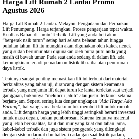
Harga Lift Rumah 2 Lantai Promo
Agustus 2026
Harga Lift Rumah 2 Lantai. Melayani Pengadaan dan Perbaikan
Lift Penumpang. Harga terjangkau, Proses pengerjaan tepat waktu.
Kualitas Bahan di Jamin Terbaik. Lift yang anda beli akan
“bergerak naik turun” setiap hari selama belasan tahun hingga
puluhan tahun, lift itu mungkin akan digunakan oleh kakek nenek
yang sudah berumur atau digunakan oleh putra putri anda yang
masih di bawah umur. Pada saat anda sedang di dalam lift, ada
kemungkinan terjadi pemadaman listrik tiba-tiba atau penurunan
daya listrik.
Tentunya sangat penting memastikan lift ini terbuat dari material
berkualitas yang tahan uji, dirancang dengan sistem keamanan
terbaik yang menjamin lift dapat turun ke lantai terdekat saat terjadi
gangguan, bukannya “meluncur jatuh” atau justru terkunci selama
berjam-jam. Seperti sering kita dengar ungkapan “
Ada Harga Ada
Barang”,
hal yang sama berlaku untuk membeli lift untuk rumah
anda. Lift dengan harga yang lebih tinggi seringkali berarti investasi
untuk masa depan, bukan pemborosan. Karena tentunya material
yang lebih berkualitas, baut dan mur yang kuat dan tahan lama,
kabel-kabel terbaik dan juga sistem penggerak yang dilengkapi
dengan sistem darurat dan batterai cadangan saat listrik padam,