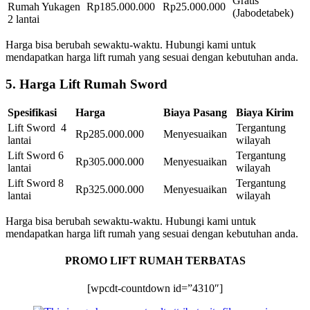
Gratis
Rumah Yukagen
Rp185.000.000
Rp25.000.000
(Jabodetabek)
2 lantai
Harga bisa berubah sewaktu-waktu. Hubungi kami untuk
mendapatkan harga lift rumah yang sesuai dengan kebutuhan anda.
5. Harga Lift Rumah Sword
Spesifikasi
Harga
Biaya Pasang
Biaya Kirim
Lift Sword 4
Tergantung
Rp285.000.000
Menyesuaikan
lantai
wilayah
Lift Sword 6
Tergantung
Rp305.000.000
Menyesuaikan
lantai
wilayah
Lift Sword 8
Tergantung
Rp325.000.000
Menyesuaikan
lantai
wilayah
Harga bisa berubah sewaktu-waktu. Hubungi kami untuk
mendapatkan harga lift rumah yang sesuai dengan kebutuhan anda.
PROMO LIFT RUMAH TERBATAS
[wpcdt-countdown id=”4310″]