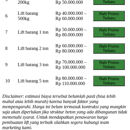
200kg
Rp 50.000.000
Terbaru
Lift barang
Rp 40.000.000 –
Raih Promo
6
500kg
Rp 60.000.000
Terbaru
Rp 50.000.000 –
Raih Promo
7
Lift barang 1 ton
Rp 80.000.000
Terbaru
Rp 60.000.000 –
Raih Promo
8
Lift barang 2 ton
Rp 80.000.000
Terbaru
Rp 70.000.000 –
Raih Promo
9
Lift barang 3 ton
Rp 100.000.000
Terbaru
Rp 80.000.000 –
Raih Promo
10
Lift barang 5 ton
Rp 110.000.000
Terbaru
Disclaimer: estimasi biaya tersebut belumlah pasti (bisa lebih
mahal atau lebih murah) karena banyak faktor yang
mempengaruhi. Harga ini belum termasuk kontruksi yang mungkin
saja akan diperlukan jika struktur beton yang ada dibangunan tidak
memenuhi syarat. Untuk mendapatkan penawaran harga
pembuatan lift yang terbaik silahkan segera hubungi team
marketing kami.