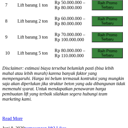
Rp 50.000.000 –
Raih Promo
7
Lift barang 1 ton
Rp 80.000.000
Terbaru
Rp 60.000.000 –
Raih Promo
8
Lift barang 2 ton
Rp 80.000.000
Terbaru
Rp 70.000.000 –
Raih Promo
9
Lift barang 3 ton
Rp 100.000.000
Terbaru
Rp 80.000.000 –
Raih Promo
10
Lift barang 5 ton
Rp 110.000.000
Terbaru
Disclaimer: estimasi biaya tersebut belumlah pasti (bisa lebih
mahal atau lebih murah) karena banyak faktor yang
mempengaruhi. Harga ini belum termasuk kontruksi yang mungkin
saja akan diperlukan jika struktur beton yang ada dibangunan tidak
memenuhi syarat. Untuk mendapatkan penawaran harga
pembuatan lift yang terbaik silahkan segera hubungi team
marketing kami.
Read More