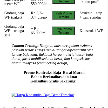
Terbaru
ukuran profil
meter WF
550.000/m
Gudang baja
Rp 2,2–
Struktur + atap
Raih Promo
WF (paket)
3,4 juta/m²
Terbaru
+ item standar
Gudang baja
± Rp
Raih Promo
WF – tenaga
Konstruksi WF
65.000/m²
Terbaru
saja
Catatan Penting:
Harga di atas merupakan estimasi
patokan pasar. Harga aktual sangat dipengaruhi oleh
tonase baja total
, fluktuasi harga material dasar baja
dunia, jarak mobilisasi alat berat, dan kompleksitas
desain rekayasa (engineering design).
Promo Kontruksi Baja Berat Murah
Bahan Berkualitas dan kuat
Konsultasi Gratis Sekarang!!