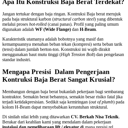
Apa Itu Konstruksi Baja Berat Terdekat?
Jangan tertukar dengan baja ringan. Kontruksi Baja berat merujuk
pada baja struktural karbon (
structural carbon steel
) yang dibentuk
melalui proses
hot-rolled
(canai panas). Profil yang paling umum
digunakan adalah
WF (Wide Flange)
dan
H-Beam
.
Karakteristik utamanya adalah bobotnya yang masif dan
kemampuannya menahan beban tekan (kompresi) serta beban tarik
(tensi) dalam jumlah berton-ton. Konstruksi ini wajib dirakit
menggunakan baut mutu tinggi (
High Tension Bolt
) dan pengelasan
standar industri.
Mengapa Presisi Dalam Pengerjaan
Kontruksi Baja Berat Sangat Krusial?
Membangun dengan baja berat bukanlah pekerjaan bagi sembarang
kontraktor. Semakin berat bebannya, semakin besar risiko fatal jika
terjadi ketidakpresisian. Sedikit saja kemiringan (
out of plumb
) pada
kolom H-Beam dapat menyebabkan keruntuhan struktural.
Di sinilah nilai lebih yang ditawarkan
CV. Berkah Nisa Teknik
.
Berakar dari keahlian kami yang mendalam dalam pekerjaan
instalasi dan pemeliharaan lift / elevator d
i mana presisi rel