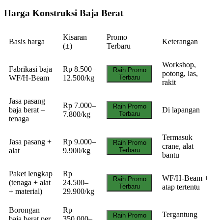
Harga Konstruksi Baja Berat
Kisaran
Promo
Basis harga
Keterangan
(±)
Terbaru
Workshop,
Fabrikasi baja
Rp 8.500–
Raih Promo
potong, las,
WF/H-Beam
12.500/kg
Terbaru
rakit
Jasa pasang
Rp 7.000–
Raih Promo
baja berat –
Di lapangan
7.800/kg
Terbaru
tenaga
Termasuk
Jasa pasang +
Rp 9.000–
Raih Promo
crane, alat
alat
9.900/kg
Terbaru
bantu
Paket lengkap
Rp
WF/H-Beam +
Raih Promo
(tenaga + alat
24.500–
Terbaru
atap tertentu
+ material)
29.900/kg
Borongan
Rp
Tergantung
Raih Promo
baja berat per
350.000–