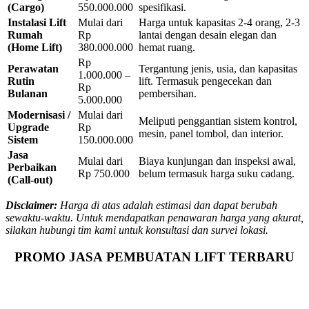
(Cargo)
550.000.000
spesifikasi.
Instalasi Lift
Mulai dari
Harga untuk kapasitas 2-4 orang, 2-3
Rumah
Rp
lantai dengan desain elegan dan
(Home Lift)
380.000.000
hemat ruang.
Rp
Perawatan
Tergantung jenis, usia, dan kapasitas
1.000.000 –
Rutin
lift. Termasuk pengecekan dan
Rp
Bulanan
pembersihan.
5.000.000
Modernisasi /
Mulai dari
Meliputi penggantian sistem kontrol,
Upgrade
Rp
mesin, panel tombol, dan interior.
Sistem
150.000.000
Jasa
Mulai dari
Biaya kunjungan dan inspeksi awal,
Perbaikan
Rp 750.000
belum termasuk harga suku cadang.
(Call-out)
Disclaimer:
Harga di atas adalah estimasi dan dapat berubah
sewaktu-waktu. Untuk mendapatkan penawaran harga yang akurat,
silakan hubungi tim kami untuk konsultasi dan survei lokasi.
PROMO JASA PEMBUATAN LIFT TERBARU