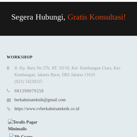
Segera Hubungi,
Gratis Konsultasi!
WORKSHOP
Jl. Kp. Baru No.57b, RT. 03/10, Kel. Kembangan Utara, Kec.
Kembangan, Jakarta Barat, DKI Jakarta 11610.
(021) 54230325
081398079258
berkahnisateknik@gmail.com
https://www.cvberkahnisateknik.co.id