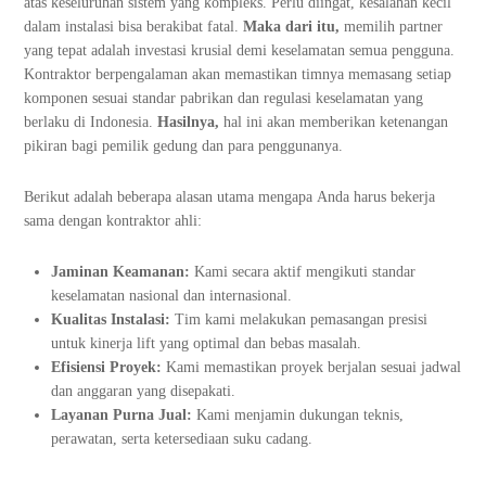
atas keseluruhan sistem yang kompleks. Perlu diingat, kesalahan kecil
dalam instalasi bisa berakibat fatal.
Maka dari itu,
memilih partner
yang tepat adalah investasi krusial demi keselamatan semua pengguna.
Kontraktor berpengalaman akan memastikan timnya memasang setiap
komponen sesuai standar pabrikan dan regulasi keselamatan yang
berlaku di Indonesia.
Hasilnya,
hal ini akan memberikan ketenangan
pikiran bagi pemilik gedung dan para penggunanya.
Berikut adalah beberapa alasan utama mengapa Anda harus bekerja
sama dengan kontraktor ahli:
Jaminan Keamanan:
Kami secara aktif mengikuti standar
keselamatan nasional dan internasional.
Kualitas Instalasi:
Tim kami melakukan pemasangan presisi
untuk kinerja lift yang optimal dan bebas masalah.
Efisiensi Proyek:
Kami memastikan proyek berjalan sesuai jadwal
dan anggaran yang disepakati.
Layanan Purna Jual:
Kami menjamin dukungan teknis,
perawatan, serta ketersediaan suku cadang.