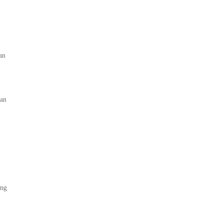
an
kan
ang