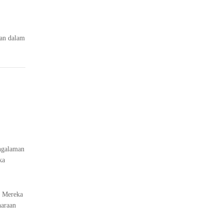
san dalam
i
engalaman
ka
. Mereka
haraan