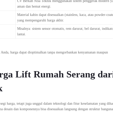
CV Berkah Nisa Teknik menggunakan sistem penggerak modern y
aman dan hemat energi.
Material kabin dapat disesuaikan (stainless, kaca, atau powder-coate
yang mempengaruhi harga akhir.
Misalnya: sistem sensor otomatis, rem darurat, bel darurat, indikato
lantai.
h Anda, harga dapat dioptimalkan tanpa mengorbankan kenyamanan maupun
rga Lift Rumah Serang dar
k
segi harga, tetapi juga unggul dalam teknologi dan fitur keselamatan yang diha
ana desain dan komponennya bisa disesuaikan langsung dengan struktur bangun