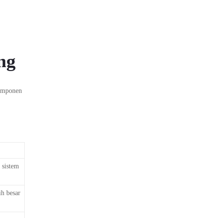
ng
komponen
 sistem
h besar