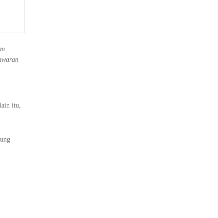
um
nawaran
ain itu,
tung