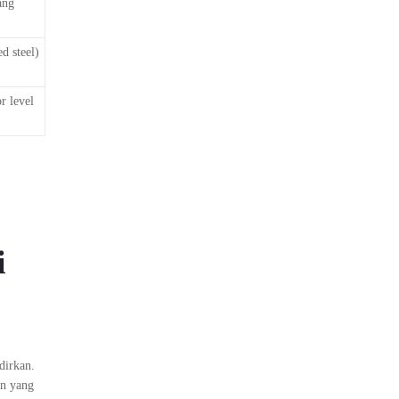
ang
d steel)
r level
i
dirkan.
an yang