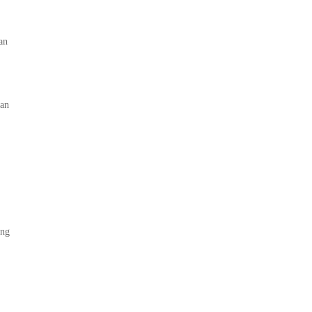
an
kan
ang