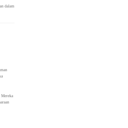
san dalam
i
laman
ka
. Mereka
haraan