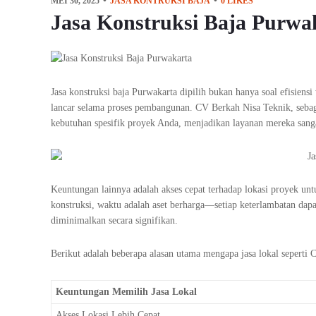
MEI 30, 2025
JASA KONTRUKSI BAJA
0
LIKES
Jasa Konstruksi Baja Purwa
Jasa konstruksi baja Purwakarta dipilih bukan hanya soal efisien
lancar selama proses pembangunan. CV Berkah Nisa Teknik, sebaga
kebutuhan spesifik proyek Anda, menjadikan layanan mereka sanga
Keuntungan lainnya adalah akses cepat terhadap lokasi proyek un
konstruksi, waktu adalah aset berharga—setiap keterlambatan dapat
diminimalkan secara signifikan.
Berikut adalah beberapa alasan utama mengapa jasa lokal seperti 
Keuntungan Memilih Jasa Lokal
Akses Lokasi Lebih Cepat