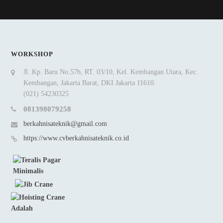
WORKSHOP
Jl. Kp. Baru No.57b, RT. 03/10, Kel. Kembangan Utara, Kec.
Kembangan, Jakarta Barat, DKI Jakarta 11610.
(021) 54230325
081398079258
berkahnisateknik@gmail.com
https://www.cvberkahnisateknik.co.id