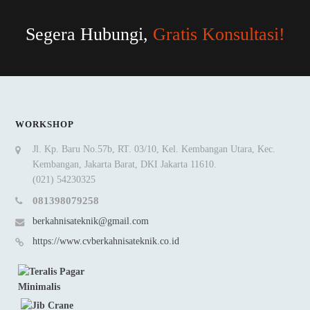
Segera Hubungi,
Gratis Konsultasi!
WORKSHOP
Jl. Kp. Baru No.57b, RT. 03/10, Kel. Kembangan Utara, Kec.
Kembangan, Jakarta Barat, DKI Jakarta 11610.
(021) 54230325
081398079258
berkahnisateknik@gmail.com
https://www.cvberkahnisateknik.co.id