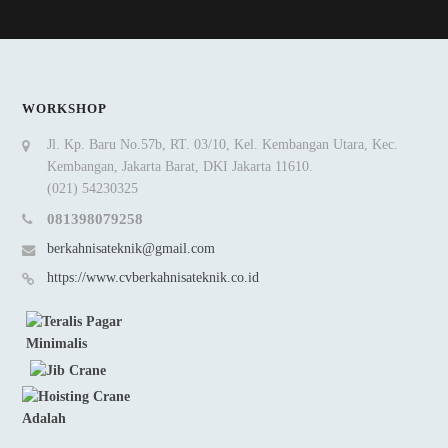
WORKSHOP
Jl. Kp. Baru No.57b, RT. 03/10, Kel. Kembangan Utara, Kec.
Kembangan, Jakarta Barat, DKI Jakarta 11610.
(021) 54230325
081398079258
berkahnisateknik@gmail.com
https://www.cvberkahnisateknik.co.id