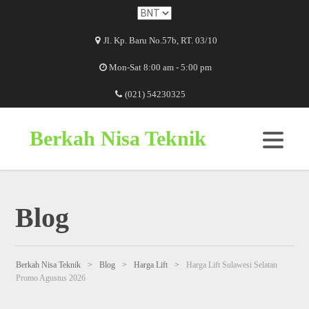
Jl. Kp. Baru No.57b, RT. 03/10
Mon-Sat 8:00 am - 5:00 pm
(021) 54230325
Berkah Nisa Teknik
Blog
Berkah Nisa Teknik
>
Blog
>
Harga Lift
>
Harga Lift Sulawesi Selatan
Promo Agustus 2026