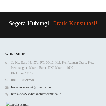
Segera Hubungi,
Gratis Konsultasi!
WORKSHOP
Jl. Kp. Baru No.57b, RT. 03/10, Kel. Kembangan Utara, Kec.
Kembangan, Jakarta Barat, DKI Jakarta 11610.
(021) 54230325
081398079258
berkahnisateknik@gmail.com
https://www.cvberkahnisateknik.co.id