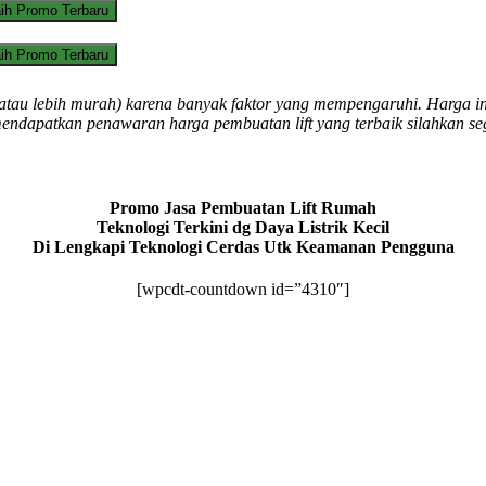
ih Promo Terbaru
ih Promo Terbaru
al atau lebih murah) karena banyak faktor yang mempengaruhi. Harga i
mendapatkan penawaran harga pembuatan lift yang terbaik silahkan s
Promo Jasa Pembuatan Lift Rumah
Teknologi Terkini dg Daya Listrik Kecil
Di Lengkapi Teknologi Cerdas Utk Keamanan Pengguna
[wpcdt-countdown id=”4310″]