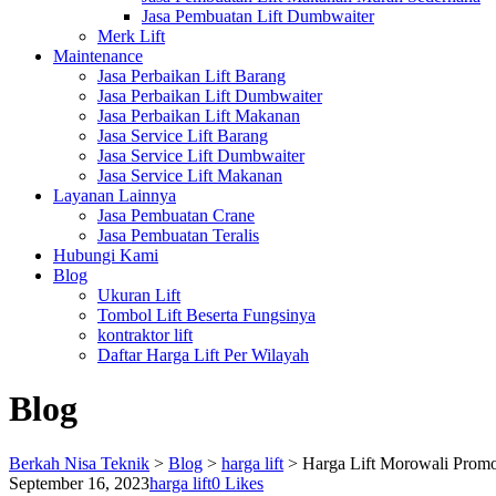
Jasa Pembuatan Lift Dumbwaiter
Merk Lift
Maintenance
Jasa Perbaikan Lift Barang
Jasa Perbaikan Lift Dumbwaiter
Jasa Perbaikan Lift Makanan
Jasa Service Lift Barang
Jasa Service Lift Dumbwaiter
Jasa Service Lift Makanan
Layanan Lainnya
Jasa Pembuatan Crane
Jasa Pembuatan Teralis
Hubungi Kami
Blog
Ukuran Lift
Tombol Lift Beserta Fungsinya
kontraktor lift
Daftar Harga Lift Per Wilayah
Blog
Berkah Nisa Teknik
>
Blog
>
harga lift
>
Harga Lift Morowali Prom
September 16, 2023
harga lift
0
Likes