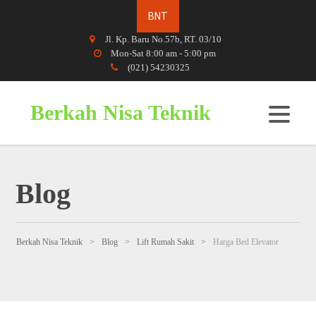
Jl. Kp. Baru No.57b, RT. 03/10
Mon-Sat 8:00 am - 5:00 pm
(021) 54230325
Berkah Nisa Teknik
Blog
Berkah Nisa Teknik
>
Blog
>
Lift Rumah Sakit
>
Harga Bed Elevator