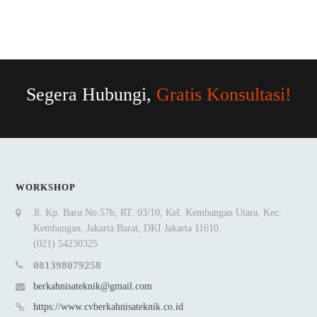
Segera Hubungi,
Gratis Konsultasi!
WORKSHOP
Jl. Kp. Baru No.57b, RT. 03/10, Kel. Kembangan Utara, Kec.
Kembangan, Jakarta Barat, DKI Jakarta 11610.
(021) 54230325
081398079258
berkahnisateknik@gmail.com
https://www.cvberkahnisateknik.co.id