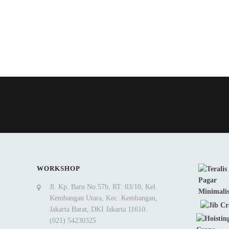
WORKSHOP
Jl. Kp. Baru No.57b, RT. 03/10, Kel.
Kembangan Utara, Kec. Kembangan,
Jakarta Barat, DKI Jakarta 11610.
(021) 54230325