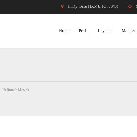
Jl. Kp. Baru No.57b, RT. 03/10
Home
Profil
Layanan
Mainten
>
Ift Rumah Mewah