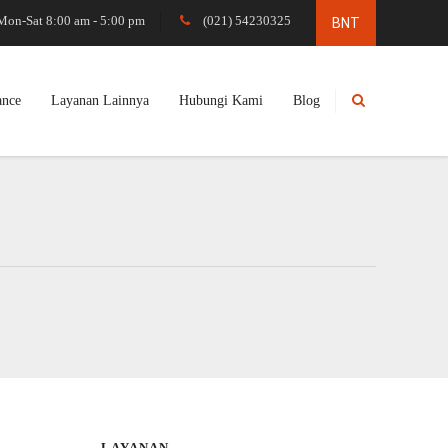
Mon-Sat 8:00 am - 5:00 pm
(021) 54230325
ance
Layanan Lainnya
Hubungi Kami
Blog