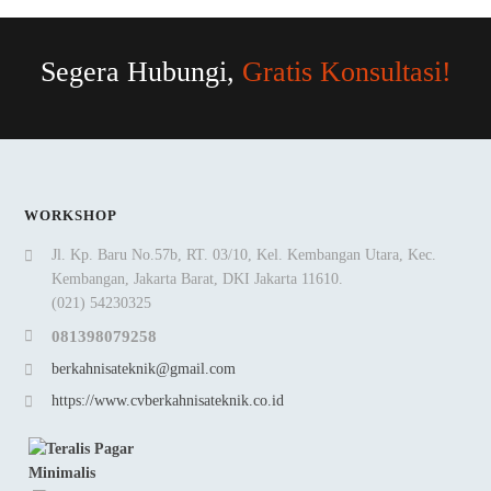
Segera Hubungi,
Gratis Konsultasi!
WORKSHOP
Jl. Kp. Baru No.57b, RT. 03/10, Kel. Kembangan Utara, Kec.
Kembangan, Jakarta Barat, DKI Jakarta 11610.
(021) 54230325
081398079258
berkahnisateknik@gmail.com
https://www.cvberkahnisateknik.co.id