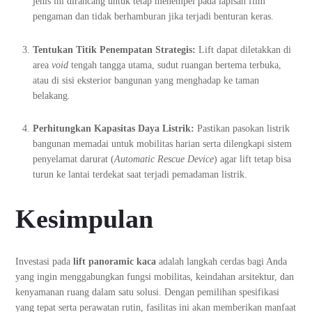
jenis ini dirancang untuk tetap menempel pada lapisan film
pengaman dan tidak berhamburan jika terjadi benturan keras.
Tentukan Titik Penempatan Strategis:
Lift dapat diletakkan di
area
void
tengah tangga utama, sudut ruangan bertema terbuka,
atau di sisi eksterior bangunan yang menghadap ke taman
belakang.
Perhitungkan Kapasitas Daya Listrik:
Pastikan pasokan listrik
bangunan memadai untuk mobilitas harian serta dilengkapi sistem
penyelamat darurat (
Automatic Rescue Device
) agar lift tetap bisa
turun ke lantai terdekat saat terjadi pemadaman listrik.
Kesimpulan
Investasi pada
lift panoramic kaca
adalah langkah cerdas bagi Anda
yang ingin menggabungkan fungsi mobilitas, keindahan arsitektur, dan
kenyamanan ruang dalam satu solusi. Dengan pemilihan spesifikasi
yang tepat serta perawatan rutin, fasilitas ini akan memberikan manfaat