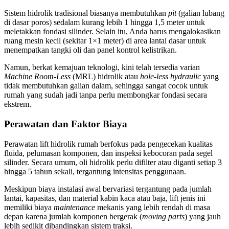
Sistem hidrolik tradisional biasanya membutuhkan
pit
(galian lubang
di dasar poros) sedalam kurang lebih 1 hingga 1,5 meter untuk
meletakkan fondasi silinder. Selain itu, Anda harus mengalokasikan
ruang mesin kecil (sekitar 1×1 meter) di area lantai dasar untuk
menempatkan tangki oli dan panel kontrol kelistrikan.
Namun, berkat kemajuan teknologi, kini telah tersedia varian
Machine Room-Less
(MRL) hidrolik atau
hole-less hydraulic
yang
tidak membutuhkan galian dalam, sehingga sangat cocok untuk
rumah yang sudah jadi tanpa perlu membongkar fondasi secara
ekstrem.
Perawatan dan Faktor Biaya
Perawatan lift hidrolik rumah berfokus pada pengecekan kualitas
fluida, pelumasan komponen, dan inspeksi kebocoran pada segel
silinder. Secara umum, oli hidrolik perlu difilter atau diganti setiap 3
hingga 5 tahun sekali, tergantung intensitas penggunaan.
Meskipun biaya instalasi awal bervariasi tergantung pada jumlah
lantai, kapasitas, dan material kabin kaca atau baja, lift jenis ini
memiliki biaya
maintenance
mekanis yang lebih rendah di masa
depan karena jumlah komponen bergerak (
moving parts
) yang jauh
lebih sedikit dibandingkan sistem traksi.