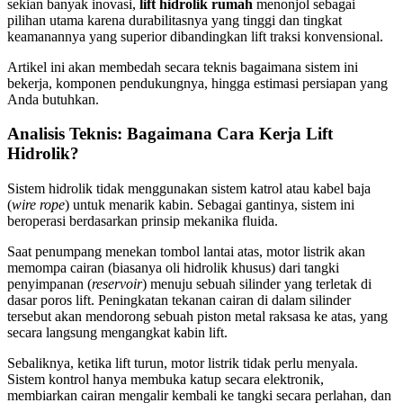
sekian banyak inovasi,
lift hidrolik rumah
menonjol sebagai
pilihan utama karena durabilitasnya yang tinggi dan tingkat
keamanannya yang superior dibandingkan lift traksi konvensional.
Artikel ini akan membedah secara teknis bagaimana sistem ini
bekerja, komponen pendukungnya, hingga estimasi persiapan yang
Anda butuhkan.
Analisis Teknis: Bagaimana Cara Kerja Lift
Hidrolik?
Sistem hidrolik tidak menggunakan sistem katrol atau kabel baja
(
wire rope
) untuk menarik kabin. Sebagai gantinya, sistem ini
beroperasi berdasarkan prinsip mekanika fluida.
Saat penumpang menekan tombol lantai atas, motor listrik akan
memompa cairan (biasanya oli hidrolik khusus) dari tangki
penyimpanan (
reservoir
) menuju sebuah silinder yang terletak di
dasar poros lift. Peningkatan tekanan cairan di dalam silinder
tersebut akan mendorong sebuah piston metal raksasa ke atas, yang
secara langsung mengangkat kabin lift.
Sebaliknya, ketika lift turun, motor listrik tidak perlu menyala.
Sistem kontrol hanya membuka katup secara elektronik,
membiarkan cairan mengalir kembali ke tangki secara perlahan, dan