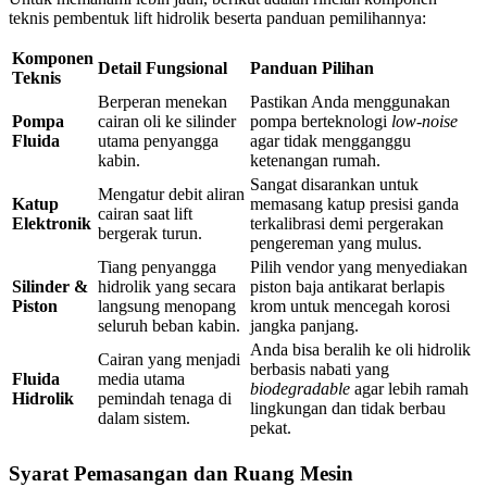
teknis pembentuk lift hidrolik beserta panduan pemilihannya:
Komponen
Detail Fungsional
Panduan Pilihan
Teknis
Berperan menekan
Pastikan Anda menggunakan
Pompa
cairan oli ke silinder
pompa berteknologi
low-noise
Fluida
utama penyangga
agar tidak mengganggu
kabin.
ketenangan rumah.
Sangat disarankan untuk
Mengatur debit aliran
Katup
memasang katup presisi ganda
cairan saat lift
Elektronik
terkalibrasi demi pergerakan
bergerak turun.
pengereman yang mulus.
Tiang penyangga
Pilih vendor yang menyediakan
Silinder &
hidrolik yang secara
piston baja antikarat berlapis
Piston
langsung menopang
krom untuk mencegah korosi
seluruh beban kabin.
jangka panjang.
Anda bisa beralih ke oli hidrolik
Cairan yang menjadi
berbasis nabati yang
Fluida
media utama
biodegradable
agar lebih ramah
Hidrolik
pemindah tenaga di
lingkungan dan tidak berbau
dalam sistem.
pekat.
Syarat Pemasangan dan Ruang Mesin