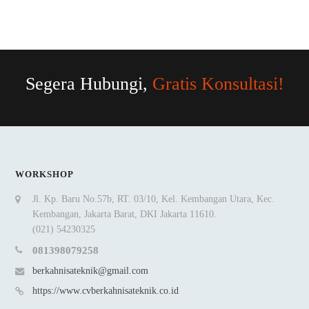
Segera Hubungi,
Gratis Konsultasi!
WORKSHOP
Jl. Kp. Baru No.57b, RT. 03/10, Kel. Kembangan Utara, Kec.
Kembangan, Jakarta Barat, DKI Jakarta 11610.
(021) 54230325
081398079258
berkahnisateknik@gmail.com
https://www.cvberkahnisateknik.co.id