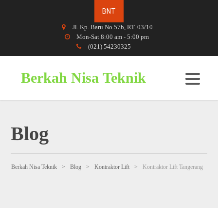
Jl. Kp. Baru No.57b, RT. 03/10
Mon-Sat 8:00 am - 5:00 pm
(021) 54230325
Berkah Nisa Teknik
Blog
Berkah Nisa Teknik
>
Blog
>
Kontraktor Lift
>
Kontraktor Lift Tangerang