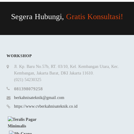
Segera Hubungi,
Gratis Konsultasi!
WORKSHOP
Jl. Kp. Baru No.57b, RT. 03/10, Kel. Kembangan Utara, Kec.
Kembangan, Jakarta Barat, DKI Jakarta 11610.
(021) 54230325
081398079258
berkahnisateknik@gmail.com
https://www.cvberkahnisateknik.co.id