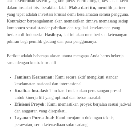
atas keseluruhan sistem yang kompleks. Perlu diingat, kesalahan kecil
dalam instalasi bisa berakibat fatal.
Maka dari itu,
memilih partner
yang tepat adalah investasi krusial demi keselamatan semua pengguna.
Kontraktor berpengalaman akan memastikan timnya memasang setiap
komponen sesuai standar pabrikan dan regulasi keselamatan yang
berlaku di Indonesia.
Hasilnya,
hal ini akan memberikan ketenangan
pikiran bagi pemilik gedung dan para penggunanya.
Berikut adalah beberapa alasan utama mengapa Anda harus bekerja
sama dengan kontraktor ahli:
Jaminan Keamanan:
Kami secara aktif mengikuti standar
keselamatan nasional dan internasional.
Kualitas Instalasi:
Tim kami melakukan pemasangan presisi
untuk kinerja lift yang optimal dan bebas masalah.
Efisiensi Proyek:
Kami memastikan proyek berjalan sesuai jadwal
dan anggaran yang disepakati.
Layanan Purna Jual:
Kami menjamin dukungan teknis,
perawatan, serta ketersediaan suku cadang.