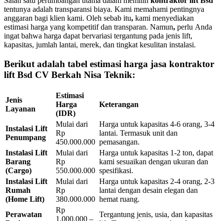
Salah satu pertimbangan utama dalam memilih
kontraktor lift Bsd
tentunya adalah transparansi biaya. Kami memahami pentingnya
anggaran bagi klien kami. Oleh sebab itu
,
kami menyediakan
estimasi harga yang kompetitif dan transparan. Namun
,
perlu Anda
ingat bahwa harga dapat bervariasi tergantung pada jenis lift,
kapasitas, jumlah lantai, merek, dan tingkat kesulitan instalasi.
Berikut adalah tabel estimasi harga jasa kontraktor
lift Bsd CV Berkah Nisa Teknik:
Estimasi
Jenis
Harga
Keterangan
Layanan
(IDR)
Mulai dari
Harga untuk kapasitas 4-6 orang, 3-4
Instalasi Lift
Rp
lantai. Termasuk unit dan
Penumpang
450.000.000
pemasangan.
Instalasi Lift
Mulai dari
Harga untuk kapasitas 1-2 ton, dapat
Barang
Rp
kami sesuaikan dengan ukuran dan
(Cargo)
550.000.000
spesifikasi.
Instalasi Lift
Mulai dari
Harga untuk kapasitas 2-4 orang, 2-3
Rumah
Rp
lantai dengan desain elegan dan
(Home Lift)
380.000.000
hemat ruang.
Rp
Perawatan
Tergantung jenis, usia, dan kapasitas
1.000.000 –