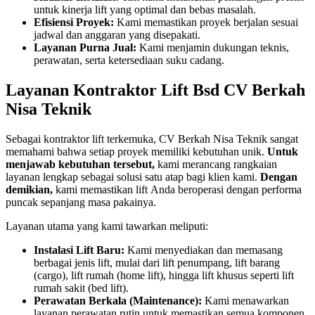
untuk kinerja lift yang optimal dan bebas masalah.
Efisiensi Proyek:
Kami memastikan proyek berjalan sesuai
jadwal dan anggaran yang disepakati.
Layanan Purna Jual:
Kami menjamin dukungan teknis,
perawatan, serta ketersediaan suku cadang.
Layanan Kontraktor Lift Bsd CV Berkah
Nisa Teknik
Sebagai kontraktor lift terkemuka, CV Berkah Nisa Teknik sangat
memahami bahwa setiap proyek memiliki kebutuhan unik.
Untuk
menjawab kebutuhan tersebut,
kami merancang rangkaian
layanan lengkap sebagai solusi satu atap bagi klien kami.
Dengan
demikian,
kami memastikan lift Anda beroperasi dengan performa
puncak sepanjang masa pakainya.
Layanan utama yang kami tawarkan meliputi:
Instalasi Lift Baru:
Kami menyediakan dan memasang
berbagai jenis lift, mulai dari lift penumpang, lift barang
(cargo), lift rumah (home lift), hingga lift khusus seperti lift
rumah sakit (bed lift).
Perawatan Berkala (Maintenance):
Kami menawarkan
layanan perawatan rutin untuk memastikan semua komponen