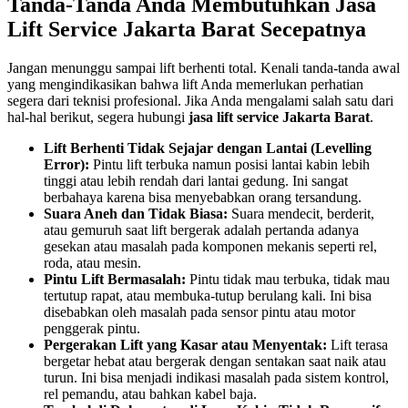
Tanda-Tanda Anda Membutuhkan Jasa
Lift Service Jakarta Barat Secepatnya
Jangan menunggu sampai lift berhenti total. Kenali tanda-tanda awal
yang mengindikasikan bahwa lift Anda memerlukan perhatian
segera dari teknisi profesional. Jika Anda mengalami salah satu dari
hal-hal berikut, segera hubungi
jasa lift service Jakarta Barat
.
Lift Berhenti Tidak Sejajar dengan Lantai (Levelling
Error):
Pintu lift terbuka namun posisi lantai kabin lebih
tinggi atau lebih rendah dari lantai gedung. Ini sangat
berbahaya karena bisa menyebabkan orang tersandung.
Suara Aneh dan Tidak Biasa:
Suara mendecit, berderit,
atau gemuruh saat lift bergerak adalah pertanda adanya
gesekan atau masalah pada komponen mekanis seperti rel,
roda, atau mesin.
Pintu Lift Bermasalah:
Pintu tidak mau terbuka, tidak mau
tertutup rapat, atau membuka-tutup berulang kali. Ini bisa
disebabkan oleh masalah pada sensor pintu atau motor
penggerak pintu.
Pergerakan Lift yang Kasar atau Menyentak:
Lift terasa
bergetar hebat atau bergerak dengan sentakan saat naik atau
turun. Ini bisa menjadi indikasi masalah pada sistem kontrol,
rel pemandu, atau bahkan kabel baja.