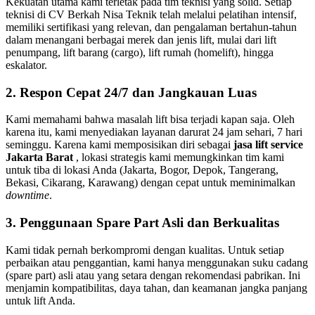
Kekuatan utama kami terletak pada tim teknisi yang solid. Setiap
teknisi di CV Berkah Nisa Teknik telah melalui pelatihan intensif,
memiliki sertifikasi yang relevan, dan pengalaman bertahun-tahun
dalam menangani berbagai merek dan jenis lift, mulai dari lift
penumpang, lift barang (cargo), lift rumah (homelift), hingga
eskalator.
2. Respon Cepat 24/7 dan Jangkauan Luas
Kami memahami bahwa masalah lift bisa terjadi kapan saja. Oleh
karena itu, kami menyediakan layanan darurat 24 jam sehari, 7 hari
seminggu. Karena kami memposisikan diri sebagai
jasa lift service
Jakarta Barat
, lokasi strategis kami memungkinkan tim kami
untuk tiba di lokasi Anda (Jakarta, Bogor, Depok, Tangerang,
Bekasi, Cikarang, Karawang) dengan cepat untuk meminimalkan
downtime
.
3. Penggunaan Spare Part Asli dan Berkualitas
Kami tidak pernah berkompromi dengan kualitas. Untuk setiap
perbaikan atau penggantian, kami hanya menggunakan suku cadang
(spare part) asli atau yang setara dengan rekomendasi pabrikan. Ini
menjamin kompatibilitas, daya tahan, dan keamanan jangka panjang
untuk lift Anda.