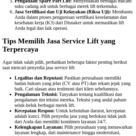
Pengadaan Spare Part Lift:
Menyediakan berbagai macam
suku cadang asli untuk berbagai merek lift terkemuka.
Jasa Sertifikasi dan Uji Kelayakan (Riksa Uji):
Membantu
Anda dalam proses pengurusan sertifikasi keselamatan dan
kesehatan kerja (K3) dari Disnaker untuk memastikan lift
Anda legal dan laik operasi.
Tips Memilih Jasa Service Lift yang
Terpercaya
Agar tidak salah pilih, perhatikan beberapa faktor penting berikut
saat mencari penyedia jasa service lift:
Legalitas dan Reputasi:
Pastikan perusahaan memiliki
badan hukum yang jelas (CV atau PT) dan rekam jejak yang
baik. Cari ulasan atau testimoni dari klien sebelumnya.
Pengalaman Teknisi:
Tanyakan tentang kualifikasi dan
pengalaman tim teknisi mereka. Teknisi yang andal paham
seluk-beluk berbagai merek lift.
Kecepatan Respon:
Untuk kebutuhan darurat, kecepatan
adalah kunci. Pilih penyedia jasa yang berlokasi tidak jauh
dari Anda dan memiliki komitmen layanan 24/7.
Kelengkapan Layanan:
Pilih perusahaan yang menawarkan
layanan lengkap, dari maintenance hingga modernisasi,