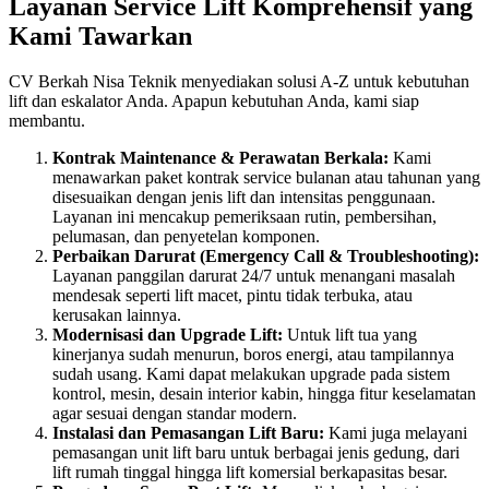
Layanan Service Lift Komprehensif yang
Kami Tawarkan
CV Berkah Nisa Teknik menyediakan solusi A-Z untuk kebutuhan
lift dan eskalator Anda. Apapun kebutuhan Anda, kami siap
membantu.
Kontrak Maintenance & Perawatan Berkala:
Kami
menawarkan paket kontrak service bulanan atau tahunan yang
disesuaikan dengan jenis lift dan intensitas penggunaan.
Layanan ini mencakup pemeriksaan rutin, pembersihan,
pelumasan, dan penyetelan komponen.
Perbaikan Darurat (Emergency Call & Troubleshooting):
Layanan panggilan darurat 24/7 untuk menangani masalah
mendesak seperti lift macet, pintu tidak terbuka, atau
kerusakan lainnya.
Modernisasi dan Upgrade Lift:
Untuk lift tua yang
kinerjanya sudah menurun, boros energi, atau tampilannya
sudah usang. Kami dapat melakukan upgrade pada sistem
kontrol, mesin, desain interior kabin, hingga fitur keselamatan
agar sesuai dengan standar modern.
Instalasi dan Pemasangan Lift Baru:
Kami juga melayani
pemasangan unit lift baru untuk berbagai jenis gedung, dari
lift rumah tinggal hingga lift komersial berkapasitas besar.