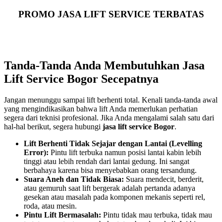
PROMO JASA LIFT SERVICE TERBATAS
Tanda-Tanda Anda Membutuhkan Jasa
Lift Service Bogor Secepatnya
Jangan menunggu sampai lift berhenti total. Kenali tanda-tanda awal
yang mengindikasikan bahwa lift Anda memerlukan perhatian
segera dari teknisi profesional. Jika Anda mengalami salah satu dari
hal-hal berikut, segera hubungi
jasa lift service Bogor
.
Lift Berhenti Tidak Sejajar dengan Lantai (Levelling
Error):
Pintu lift terbuka namun posisi lantai kabin lebih
tinggi atau lebih rendah dari lantai gedung. Ini sangat
berbahaya karena bisa menyebabkan orang tersandung.
Suara Aneh dan Tidak Biasa:
Suara mendecit, berderit,
atau gemuruh saat lift bergerak adalah pertanda adanya
gesekan atau masalah pada komponen mekanis seperti rel,
roda, atau mesin.
Pintu Lift Bermasalah:
Pintu tidak mau terbuka, tidak mau