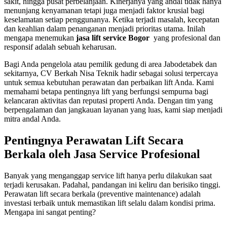
sakit, hingga pusat perbelanjaan. Kinerjanya yang andal tidak hanya
menunjang kenyamanan tetapi juga menjadi faktor krusial bagi
keselamatan setiap penggunanya. Ketika terjadi masalah, kecepatan
dan keahlian dalam penanganan menjadi prioritas utama. Inilah
mengapa menemukan
jasa lift service Bogor
yang profesional dan
responsif adalah sebuah keharusan.
Bagi Anda pengelola atau pemilik gedung di area Jabodetabek dan
sekitarnya, CV Berkah Nisa Teknik hadir sebagai solusi terpercaya
untuk semua kebutuhan perawatan dan perbaikan lift Anda. Kami
memahami betapa pentingnya lift yang berfungsi sempurna bagi
kelancaran aktivitas dan reputasi properti Anda. Dengan tim yang
berpengalaman dan jangkauan layanan yang luas, kami siap menjadi
mitra andal Anda.
Pentingnya Perawatan Lift Secara
Berkala oleh Jasa Service Profesional
Banyak yang menganggap service lift hanya perlu dilakukan saat
terjadi kerusakan. Padahal, pandangan ini keliru dan berisiko tinggi.
Perawatan lift secara berkala (preventive maintenance) adalah
investasi terbaik untuk memastikan lift selalu dalam kondisi prima.
Mengapa ini sangat penting?