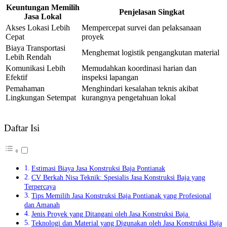
Keuntungan Memilih
Penjelasan Singkat
Jasa Lokal
Akses Lokasi Lebih
Mempercepat survei dan pelaksanaan
Cepat
proyek
Biaya Transportasi
Menghemat logistik pengangkutan material
Lebih Rendah
Komunikasi Lebih
Memudahkan koordinasi harian dan
Efektif
inspeksi lapangan
Pemahaman
Menghindari kesalahan teknis akibat
Lingkungan Setempat
kurangnya pengetahuan lokal
Daftar Isi
Estimasi Biaya Jasa Konstruksi Baja Pontianak
CV Berkah Nisa Teknik: Spesialis Jasa Konstruksi Baja yang
Terpercaya
Tips Memilih Jasa Konstruksi Baja Pontianak yang Profesional
dan Amanah
Jenis Proyek yang Ditangani oleh Jasa Konstruksi Baja
Teknologi dan Material yang Digunakan oleh Jasa Konstruksi Baja