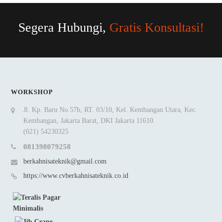
Segera Hubungi,
Gratis Konsultasi!
WORKSHOP
Jl. Kp. Baru No.57b, RT. 03/10, Kel. Kembangan Utara, Kec.
Kembangan, Jakarta Barat, DKI Jakarta 11610.
(021) 54230325
081398079258
berkahnisateknik@gmail.com
https://www.cvberkahnisateknik.co.id