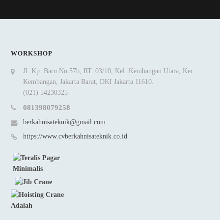
WORKSHOP
Jl. Kp. Baru No.57b, RT. 03/10, Kel. Kembangan Utara, Kec.
Kembangan, Jakarta Barat, DKI Jakarta 11610.
(021) 54230325
081398079258
berkahnisateknik@gmail.com
https://www.cvberkahnisateknik.co.id