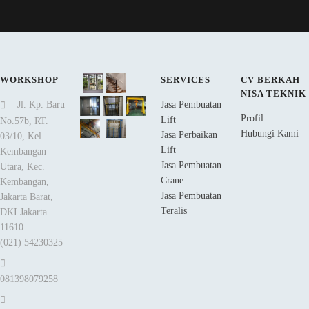
WORKSHOP
SERVICES
CV BERKAH
NISA TEKNIK
Jl. Kp. Baru
Jasa Pembuatan
Profil
Lift
No.57b, RT.
Hubungi Kami
Jasa Perbaikan
03/10, Kel.
Lift
Kembangan
Jasa Pembuatan
Utara, Kec.
Crane
Kembangan,
Jasa Pembuatan
Jakarta Barat,
Teralis
DKI Jakarta
11610.
(021) 54230325
081398079258