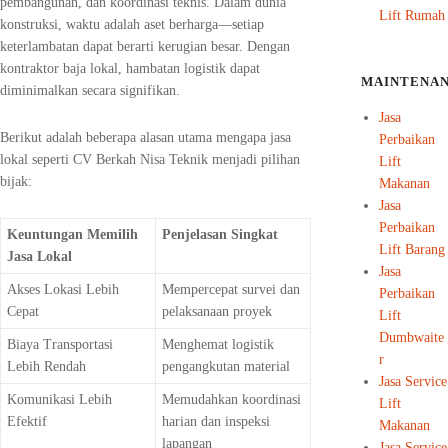
pembangunan, dan koordinasi teknis. Dalam dunia
Lift Rumah
konstruksi, waktu adalah aset berharga—setiap
keterlambatan dapat berarti kerugian besar. Dengan
kontraktor baja lokal, hambatan logistik dapat
MAINTENA
diminimalkan secara signifikan.
Jasa
Berikut adalah beberapa alasan utama mengapa jasa
Perbaikan
lokal seperti CV Berkah Nisa Teknik menjadi pilihan
Lift
bijak:
Makanan
Jasa
Perbaikan
Keuntungan Memilih
Penjelasan Singkat
Lift Barang
Jasa Lokal
Jasa
Akses Lokasi Lebih
Mempercepat survei dan
Perbaikan
Cepat
pelaksanaan proyek
Lift
Dumbwaite
Biaya Transportasi
Menghemat logistik
r
Lebih Rendah
pengangkutan material
Jasa Service
Komunikasi Lebih
Memudahkan koordinasi
Lift
Efektif
harian dan inspeksi
Makanan
lapangan
Jasa Service