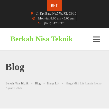
Jl. Kp. Baru No.57b, RT. 03/10
Mon-Sat 8:00 am - 5:00 pm
(021) 54230325
Berkah Nisa Teknik
Blog
Berkah Nisa Teknik
>
Blog
>
Harga Lift
>
Harga Mini Lift Rumah Promo
Agustus 2026