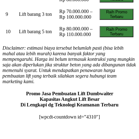
Rp 70.000.000 –
Raih Promo
9
Lift barang 3 ton
Rp 100.000.000
Terbaru
Rp 80.000.000 –
Raih Promo
10
Lift barang 5 ton
Rp 110.000.000
Terbaru
Disclaimer: estimasi biaya tersebut belumlah pasti (bisa lebih
mahal atau lebih murah) karena banyak faktor yang
mempengaruhi. Harga ini belum termasuk kontruksi yang mungkin
saja akan diperlukan jika struktur beton yang ada dibangunan tidak
memenuhi syarat. Untuk mendapatkan penawaran harga
pembuatan lift yang terbaik silahkan segera hubungi team
marketing kami.
Promo Jasa Pembuatan Lift Dumbwaiter
Kapasitas Angkut Lift Besar
Di Lengkapi dg Teknologi Keamanan Terbaru
[wpcdt-countdown id=”4310″]