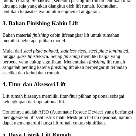
untuk 5 orang. Sebaiknya, sebelum pasang lift rumah tentukan kira-
kira apa saja yang akan diangkut oleh lift rumah. Kemudian,
tentukan kapasitasnya untuk menghemat anggaran.
3. Bahan Finishing Kabin Lift
Bahan material
finishing
cabin lift/sangkar lift untuk rumahan
memiliki beberapa pilihan model.
Mulai dari
steel plate painted, stainless steel, steel plate laminated
,
hingga
glass finish
/kaca. Setiap
finishing
memiliki harga yang
berbeda yang cukup signifikan. Menentukan
finishing
lift rumah
sangatlah penting karena
finishing
lift akan berpengaruh terhadap
estetika dan keindahan rumah.
4. Fitur dan Aksesori Lift
Lift rumah biasanya memiliki fitur-fitur pilihan opsional sebagai
kelengkapan dari operational lift.
Contohnya adalah ARD (Automatic Rescue Device) yang berfungsi
menggerakan lift saat listrik mati. Meskipun hal itu opsional, namun
dapat memengaruhi harga lift rumah cukup signifikan.
5. Daya Listrik Lift Rumah