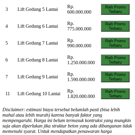
Rp.
Raih Promo
3
Lift Gedung 5 Lantai
600.000.000
Terbaru
Rp.
Raih Promo
4
Lift Gedung 6 Lantai
775.000.000
Terbaru
Rp.
Raih Promo
5
Lift Gedung 7 Lantai
990.000.000
Terbaru
Rp.
Raih Promo
6
Lift Gedung 8 Lantai
1.250.000.000
Terbaru
Rp.
Raih Promo
7
Lift Gedung 9 Lantai
1.590.000.000
Terbaru
Rp.
Raih Promo
11
Lift Gedung 10 Lantai
1.820.000.000
Terbaru
Disclaimer: estimasi biaya tersebut belumlah pasti (bisa lebih
mahal atau lebih murah) karena banyak faktor yang
mempengaruhi. Harga ini belum termasuk kontruksi yang mungkin
saja akan diperlukan jika struktur beton yang ada dibangunan tidak
memenuhi syarat. Untuk mendapatkan penawaran harga