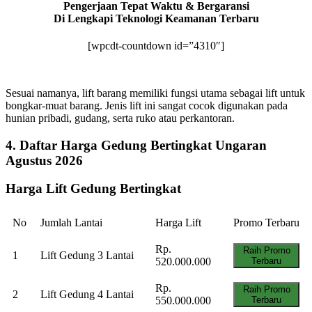
Pengerjaan Tepat Waktu & Bergaransi
Di Lengkapi Teknologi Keamanan Terbaru
[wpcdt-countdown id=”4310″]
Sesuai namanya, lift barang memiliki fungsi utama sebagai lift untuk
bongkar-muat barang. Jenis lift ini sangat cocok digunakan pada
hunian pribadi, gudang, serta ruko atau perkantoran.
4. Daftar Harga Gedung Bertingkat Ungaran
Agustus 2026
Harga Lift Gedung Bertingkat
No
Jumlah Lantai
Harga Lift
Promo Terbaru
Rp.
Raih Promo
1
Lift Gedung 3 Lantai
520.000.000
Terbaru
Rp.
Raih Promo
2
Lift Gedung 4 Lantai
550.000.000
Terbaru