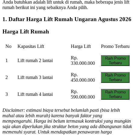
Anda butuhkan adalah lift untuk di rumah, maka beberapa jenis lift
rumah berikut ini yang sebaiknya Anda pilih.
1. Daftar Harga Lift Rumah Ungaran Agustus 2026
Harga Lift Rumah
No
Kapasitas Lift
Harga Lift
Promo Terbaru
Rp.
Raih Promo
1
Lift rumah 2 lantai
330.000.000
Terbaru
Rp.
Raih Promo
2
Lift rumah 3 lantai
450.000.000
Terbaru
Rp.
Raih Promo
3
Lift rumah 4 lantai
590.000.000
Terbaru
Disclaimer: estimasi biaya tersebut belumlah pasti (bisa lebih
mahal atau lebih murah) karena banyak faktor yang
mempengaruhi. Harga ini belum termasuk kontruksi yang mungkin
saja akan diperlukan jika struktur beton yang ada dibangunan tidak
memenuhi syarat. Untuk mendapatkan penawaran harga