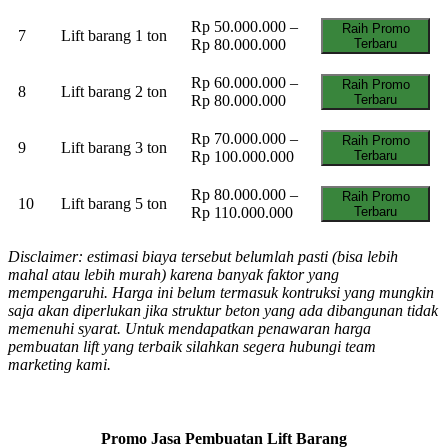
Rp 50.000.000 –
Raih Promo
7
Lift barang 1 ton
Rp 80.000.000
Terbaru
Rp 60.000.000 –
Raih Promo
8
Lift barang 2 ton
Rp 80.000.000
Terbaru
Rp 70.000.000 –
Raih Promo
9
Lift barang 3 ton
Rp 100.000.000
Terbaru
Rp 80.000.000 –
Raih Promo
10
Lift barang 5 ton
Rp 110.000.000
Terbaru
Disclaimer: estimasi biaya tersebut belumlah pasti (bisa lebih
mahal atau lebih murah) karena banyak faktor yang
mempengaruhi. Harga ini belum termasuk kontruksi yang mungkin
saja akan diperlukan jika struktur beton yang ada dibangunan tidak
memenuhi syarat. Untuk mendapatkan penawaran harga
pembuatan lift yang terbaik silahkan segera hubungi team
marketing kami.
Promo Jasa Pembuatan Lift Barang