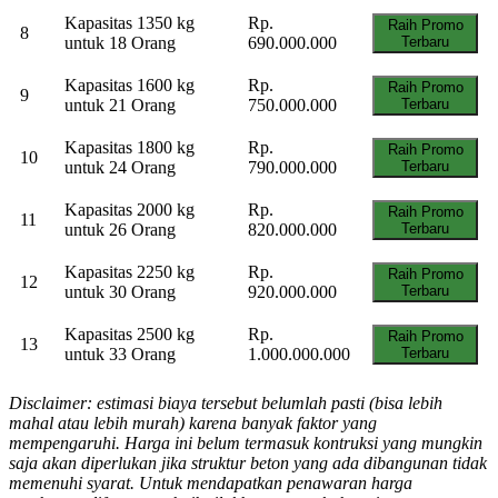
Kapasitas 1350 kg
Rp.
Raih Promo
8
untuk 18 Orang
690.000.000
Terbaru
Kapasitas 1600 kg
Rp.
Raih Promo
9
untuk 21 Orang
750.000.000
Terbaru
Kapasitas 1800 kg
Rp.
Raih Promo
10
untuk 24 Orang
790.000.000
Terbaru
Kapasitas 2000 kg
Rp.
Raih Promo
11
untuk 26 Orang
820.000.000
Terbaru
Kapasitas 2250 kg
Rp.
Raih Promo
12
untuk 30 Orang
920.000.000
Terbaru
Kapasitas 2500 kg
Rp.
Raih Promo
13
untuk 33 Orang
1.000.000.000
Terbaru
Disclaimer: estimasi biaya tersebut belumlah pasti (bisa lebih
mahal atau lebih murah) karena banyak faktor yang
mempengaruhi. Harga ini belum termasuk kontruksi yang mungkin
saja akan diperlukan jika struktur beton yang ada dibangunan tidak
memenuhi syarat. Untuk mendapatkan penawaran harga