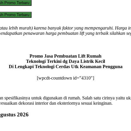
ih Promo Terbaru
ih Promo Terbaru
al atau lebih murah) karena banyak faktor yang mempengaruhi. Harga i
mendapatkan penawaran harga pembuatan lift yang terbaik silahkan s
Promo Jasa Pembuatan Lift Rumah
Teknologi Terkini dg Daya Listrik Kecil
Di Lengkapi Teknologi Cerdas Utk Keamanan Pengguna
[wpcdt-countdown id=”4310″]
si dan spesifikasinya untuk digunakan di rumah. Salah satu cirinya yait
suaikan dekorasi interior dan eksteriornya sesuai keinginan.
gustus 2026