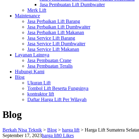
Jasa Pembuatan Lift Dumbwaiter
Merk Lift
Maintenance
Jasa Perbaikan Lift Barang
Jasa Perbaikan Lift Dumbwaiter
Jasa Perbaikan Lift Makanan
Jasa Service Lift Barang
Jasa Service Lift Dumbwaiter
Jasa Service Lift Makanan
Layanan Lainnya
Jasa Pembuatan Crane
Jasa Pembuatan Teralis
Hubungi Kami
Blog
Ukuran Lift
Tombol Lift Beserta Fungsinya
kontraktor lift
Daftar Harga Lift Per Wilayah
Blog
Berkah Nisa Teknik
>
Blog
>
harga lift
>
Harga Lift Sumatera Selat
September 17, 2023
harga lift
0
Likes