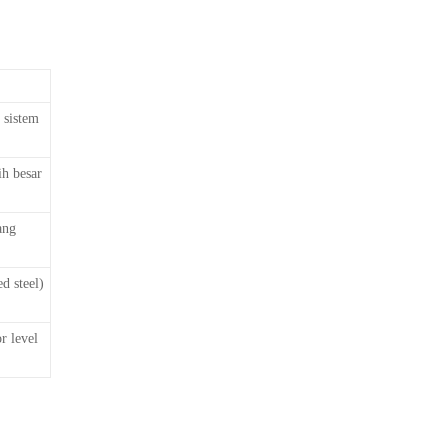
 sistem
h besar
ang
d steel)
r level