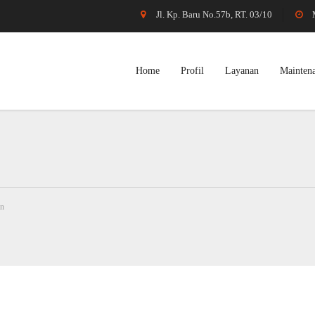
Jl. Kp. Baru No.57b, RT. 03/10
Home
Profil
Layanan
Mainten
an