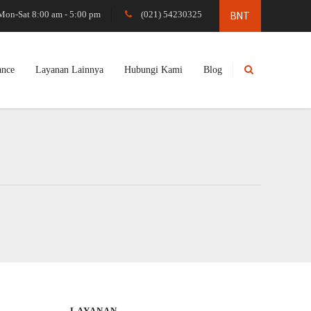
Mon-Sat 8:00 am - 5:00 pm
(021) 54230325
ance
Layanan Lainnya
Hubungi Kami
Blog