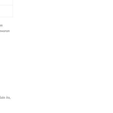
um
nawaran
ain itu,