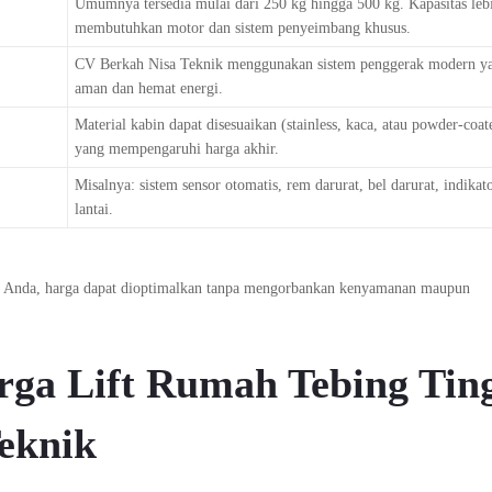
Umumnya tersedia mulai dari 250 kg hingga 500 kg. Kapasitas lebi
membutuhkan motor dan sistem penyeimbang khusus.
CV Berkah Nisa Teknik menggunakan sistem penggerak modern y
aman dan hemat energi.
Material kabin dapat disesuaikan (stainless, kaca, atau powder-coate
yang mempengaruhi harga akhir.
Misalnya: sistem sensor otomatis, rem darurat, bel darurat, indikato
lantai.
h Anda, harga dapat dioptimalkan tanpa mengorbankan kenyamanan maupun
rga Lift Rumah Tebing Tin
eknik