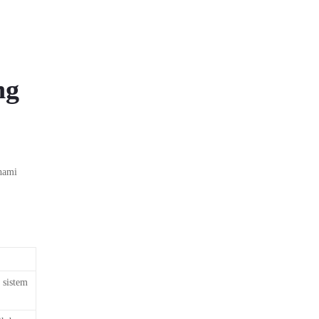
ng
ahami
 sistem