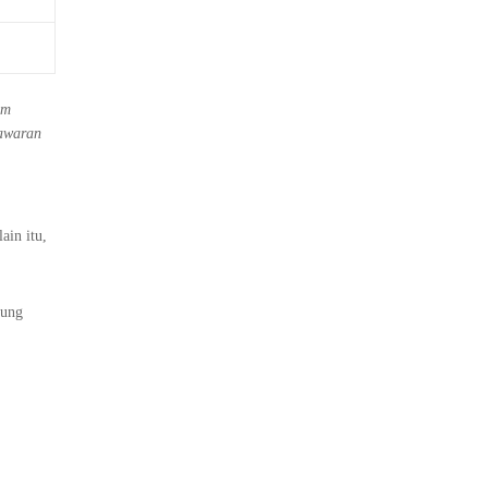
um
nawaran
ain itu,
tung