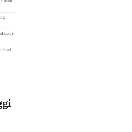
h besar
ang
d steel)
r level
ggi