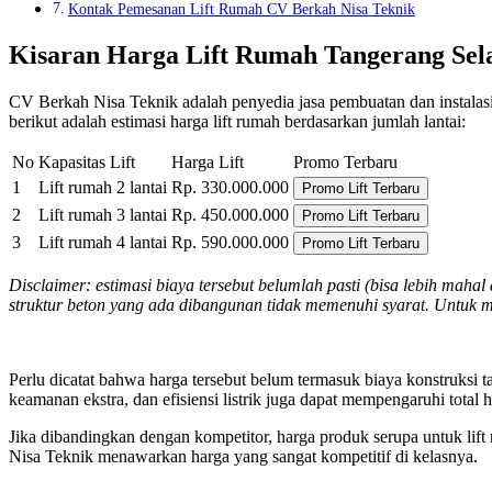
Kontak Pemesanan Lift Rumah CV Berkah Nisa Teknik
Kisaran Harga Lift Rumah Tangerang Sela
CV Berkah Nisa Teknik adalah penyedia jasa pembuatan dan instalasi l
berikut adalah estimasi harga lift rumah berdasarkan jumlah lantai:
No
Kapasitas Lift
Harga Lift
Promo Terbaru
1
Lift rumah 2 lantai
Rp. 330.000.000
Promo Lift Terbaru
2
Lift rumah 3 lantai
Rp. 450.000.000
Promo Lift Terbaru
3
Lift rumah 4 lantai
Rp. 590.000.000
Promo Lift Terbaru
Disclaimer: estimasi biaya tersebut belumlah pasti (bisa lebih mah
struktur beton yang ada dibangunan tidak memenuhi syarat. Untuk 
Perlu dicatat bahwa harga tersebut belum termasuk biaya konstruksi t
keamanan ekstra, dan efisiensi listrik juga dapat mempengaruhi total h
Jika dibandingkan dengan kompetitor, harga produk serupa untuk lif
Nisa Teknik menawarkan harga yang sangat kompetitif di kelasnya.