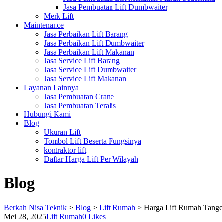
Jasa Pembuatan Lift Dumbwaiter
Merk Lift
Maintenance
Jasa Perbaikan Lift Barang
Jasa Perbaikan Lift Dumbwaiter
Jasa Perbaikan Lift Makanan
Jasa Service Lift Barang
Jasa Service Lift Dumbwaiter
Jasa Service Lift Makanan
Layanan Lainnya
Jasa Pembuatan Crane
Jasa Pembuatan Teralis
Hubungi Kami
Blog
Ukuran Lift
Tombol Lift Beserta Fungsinya
kontraktor lift
Daftar Harga Lift Per Wilayah
Blog
Berkah Nisa Teknik
>
Blog
>
Lift Rumah
>
Harga Lift Rumah Tange
Mei 28, 2025
Lift Rumah
0
Likes