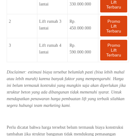
Lift
lantai
330.000.000
Terbaru
Promo
2
Lift rumah 3
Rp.
Lift
lantai
450.000.000
Terbaru
Promo
3
Lift rumah 4
Rp.
Lift
lantai
590.000.000
Terbaru
Disclaimer: estimasi biaya tersebut belumlah pasti (bisa lebih mahal
atau lebih murah) karena banyak faktor yang mempengaruhi. Harga
ini belum termasuk kontruksi yang mungkin saja akan diperlukan jika
struktur beton yang ada dibangunan tidak memenuhi syarat. Untuk
mendapatkan penawaran harga pembuatan lift yang terbaik silahkan
segera hubungi team marketing kami.
Perlu dicatat bahwa harga tersebut belum termasuk biaya konstruksi
tambahan jika struktur bangunan tidak mendukung pemasangan