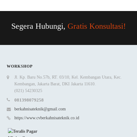
Segera Hubungi,
Gratis Konsultasi!
WORKSHOP
Jl. Kp. Baru No.57b, RT. 03/10, Kel. Kembangan Utara, Kec.
Kembangan, Jakarta Barat, DKI Jakarta 11610.
(021) 54230325
081398079258
berkahnisateknik@gmail.com
https://www.cvberkahnisateknik.co.id