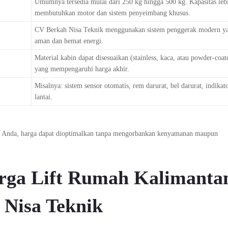
Umumnya tersedia mulai dari 250 kg hingga 500 kg. Kapasitas lebi
membutuhkan motor dan sistem penyeimbang khusus.
CV Berkah Nisa Teknik menggunakan sistem penggerak modern y
aman dan hemat energi.
Material kabin dapat disesuaikan (stainless, kaca, atau powder-coate
yang mempengaruhi harga akhir.
Misalnya: sistem sensor otomatis, rem darurat, bel darurat, indikato
lantai.
h Anda, harga dapat dioptimalkan tanpa mengorbankan kenyamanan maupun
rga Lift Rumah Kalimanta
 Nisa Teknik