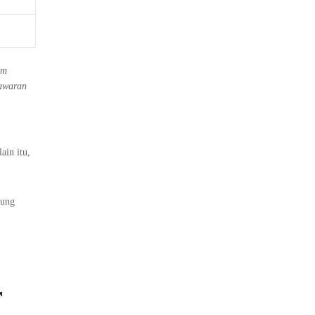
um
nawaran
ain itu,
tung
r