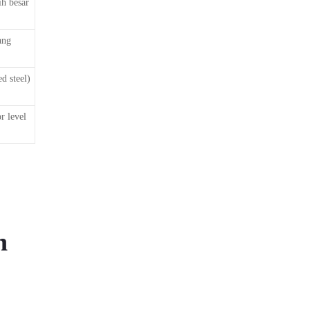
h besar
ang
d steel)
r level
n