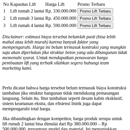
No
Kapasitas Lift
Harga Lift
Promo Terbaru
1
Lift rumah 2 lantai
Rp. 330.000.000
Promo Lift Terbaru
2
Lift rumah 3 lantai
Rp. 450.000.000
Promo Lift Terbaru
3
Lift rumah 4 lantai
Rp. 590.000.000
Promo Lift Terbaru
Disclaimer: estimasi biaya tersebut belumlah pasti (bisa lebih
mahal atau lebih murah) karena banyak faktor yang
mempengaruhi. Harga ini belum termasuk kontruksi yang mungkin
saja akan diperlukan jika struktur beton yang ada dibangunan tidak
memenuhi syarat. Untuk mendapatkan penawaran harga
pembuatan lift yang terbaik silahkan segera hubungi team
marketing kami.
Perlu dicatat bahwa harga tersebut belum termasuk biaya konstruksi
tambahan jika struktur bangunan tidak mendukung pemasangan
langsung. Selain itu, fitur tambahan seperti desain kabin eksklusif,
sistem keamanan ekstra, dan efisiensi listrik juga dapat
mempengaruhi total harga.
Jika dibandingkan dengan kompetitor, harga produk serupa untuk
lift rumah 2 lantai bisa dimulai dari Rp 380.000.000 – Rp
500.000.000, tergantung model dan material. Ini menunjukkan