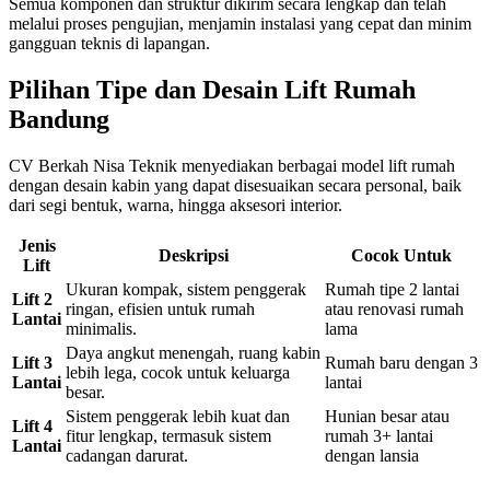
Semua komponen dan struktur dikirim secara lengkap dan telah
melalui proses pengujian, menjamin instalasi yang cepat dan minim
gangguan teknis di lapangan.
Pilihan Tipe dan Desain Lift Rumah
Bandung
CV Berkah Nisa Teknik menyediakan berbagai model lift rumah
dengan desain kabin yang dapat disesuaikan secara personal, baik
dari segi bentuk, warna, hingga aksesori interior.
Jenis
Deskripsi
Cocok Untuk
Lift
Ukuran kompak, sistem penggerak
Rumah tipe 2 lantai
Lift 2
ringan, efisien untuk rumah
atau renovasi rumah
Lantai
minimalis.
lama
Daya angkut menengah, ruang kabin
Lift 3
Rumah baru dengan 3
lebih lega, cocok untuk keluarga
Lantai
lantai
besar.
Sistem penggerak lebih kuat dan
Hunian besar atau
Lift 4
fitur lengkap, termasuk sistem
rumah 3+ lantai
Lantai
cadangan darurat.
dengan lansia