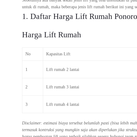
Sebetulnya ada banyak sekali jenis lift yang bisa ditemukan di p
untuk di rumah, maka beberapa jenis lift rumah berikut ini yang s
1. Daftar Harga Lift Rumah Ponor
Harga Lift Rumah
No
Kapasitas Lift
1
Lift rumah 2 lantai
2
Lift rumah 3 lantai
3
Lift rumah 4 lantai
Disclaimer: estimasi biaya tersebut belumlah pasti (bisa lebih m
termasuk kontruksi yang mungkin saja akan diperlukan jika stru
harga pembuatan lift yang terbaik silahkan segera hubungi team 