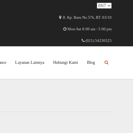
Jl. Kp. Baru No.57b, RT. 03/10
Mon-Sat 8:00 am - 5:00 pm
(021) 54230325
ance
Layanan Lainnya
Hubungi Kami
Blog