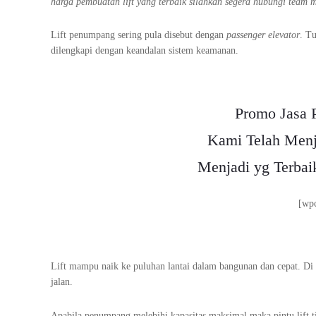
harga pembuatan lift yang terbaik silahkan segera hubungi team 
Lift penumpang sering pula disebut dengan
passenger elevator
. T
dilengkapi dengan keandalan sistem keamanan.
Promo Jasa 
Kami Telah Menj
Menjadi yg Terbai
[wp
Lift mampu naik ke puluhan lantai dalam bangunan dan cepat. Di dal
jalan.
Apabila penumpang melebihi kapasitas maksimal maka pintu lift tid