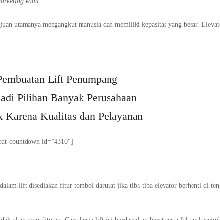
marketing kami.
ujuan utamanya mengangkut manusia dan memiliki kepasitas yang besar. Elevat
Pembuatan Lift Penumpang
adi Pilihan Banyak Perusahaan
k Karena Kualitas dan Pelayanan
cdt-countdown id=”4310″]
am lift disediakan fitur tombol darurat jika tiba-tiba elevator berhenti di te
ak akan mau ditutup. Cara kerja lift ini berdasarkan berat serta faktor kesei