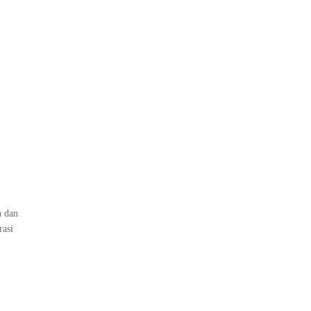
n dan
rasi