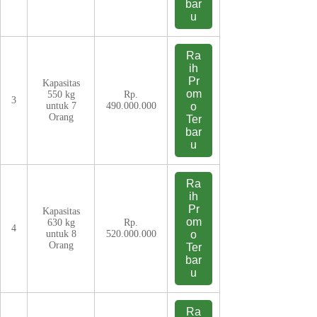
bar
u
Ra
ih
Pr
Kapasitas
om
550 kg
Rp.
3
untuk 7
490.000.000
o
Orang
Ter
bar
u
Ra
ih
Pr
Kapasitas
om
630 kg
Rp.
4
untuk 8
520.000.000
o
Orang
Ter
bar
u
Ra