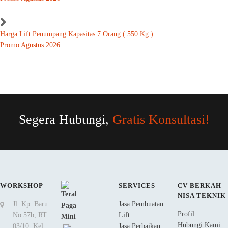
Harga Lift Penumpang Kapasitas 7 Orang ( 550 Kg )
Promo Agustus 2026
Segera Hubungi,
Gratis Konsultasi!
WORKSHOP
SERVICES
CV BERKAH
NISA TEKNIK
Jl. Kp. Baru
Jasa Pembuatan
Profil
No.57b, RT.
Lift
Hubungi Kami
03/10, Kel.
Jasa Perbaikan