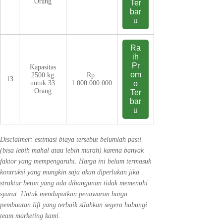
Orang
Ter
bar
u
Ra
ih
Pr
Kapasitas
om
2500 kg
Rp.
13
untuk 33
1.000.000.000
o
Orang
Ter
bar
u
Disclaimer: estimasi biaya tersebut belumlah pasti
(bisa lebih mahal atau lebih murah) karena banyak
faktor yang mempengaruhi. Harga ini belum termasuk
kontruksi yang mungkin saja akan diperlukan jika
struktur beton yang ada dibangunan tidak memenuhi
syarat. Untuk mendapatkan penawaran harga
pembuatan lift yang terbaik silahkan segera hubungi
team marketing kami.