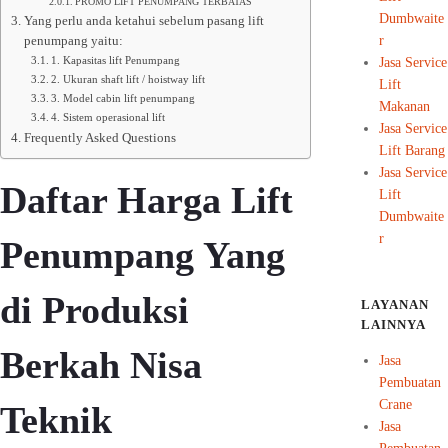
PROMO LIFT PENUMPANG TERBATAS
Dumbwaite
Yang perlu anda ketahui sebelum pasang lift
r
penumpang yaitu:
1. Kapasitas lift Penumpang
Jasa Service
2. Ukuran shaft lift / hoistway lift
Lift
3. Model cabin lift penumpang
Makanan
4. Sistem operasional lift
Jasa Service
Frequently Asked Questions
Lift Barang
Jasa Service
Daftar Harga Lift
Lift
Dumbwaite
r
Penumpang Yang
di Produksi
LAYANAN
LAINNYA
Berkah Nisa
Jasa
Pembuatan
Crane
Teknik
Jasa