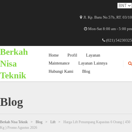
Jl. Kp. Baru No.57b, RT. 03/10
Mon-Sat 8:00 am - 5:00 pm
(021) 54230325
Berkah
Home
Profil
Layanan
Nisa
Maintenance
Layanan Lainnya
Hubungi Kami
Blog
Teknik
Blog
Berkah Nisa Teknik
>
Blog
>
Lift
>
Harga Lift Penumpang Kapasitas 6 Orang ( 450
Kg ) Promo Agustus 2026