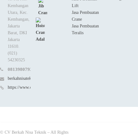
Kembangan
Lift
Utara, Kec.
Jasa Pembuatan
Kembangan,
Crane
Jakarta
Jasa Pembuatan
Barat, DKI
Teralis
Jakarta
11610.
(021)
54230325
081398079258
berkahnisateknik@gmail.com
https://www.cvberkahnisateknik.co.id
© CV Berkah Nisa Teknik – All Rights