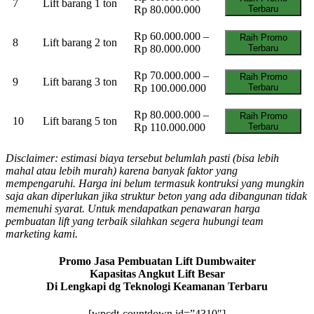
7
Lift barang 1 ton
Rp 80.000.000
Terbaru
Rp 60.000.000 –
Raih Promo
8
Lift barang 2 ton
Rp 80.000.000
Terbaru
Rp 70.000.000 –
Raih Promo
9
Lift barang 3 ton
Rp 100.000.000
Terbaru
Rp 80.000.000 –
Raih Promo
10
Lift barang 5 ton
Rp 110.000.000
Terbaru
Disclaimer: estimasi biaya tersebut belumlah pasti (bisa lebih
mahal atau lebih murah) karena banyak faktor yang
mempengaruhi. Harga ini belum termasuk kontruksi yang mungkin
saja akan diperlukan jika struktur beton yang ada dibangunan tidak
memenuhi syarat. Untuk mendapatkan penawaran harga
pembuatan lift yang terbaik silahkan segera hubungi team
marketing kami.
Promo Jasa Pembuatan Lift Dumbwaiter
Kapasitas Angkut Lift Besar
Di Lengkapi dg Teknologi Keamanan Terbaru
[wpcdt-countdown id=”4310″]