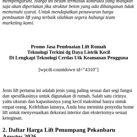
mempengaruhi. Harga ini belum termasuk kontruksi yang mungkin
saja akan diperlukan jika struktur beton yang ada dibangunan tidak
memenuhi syarat. Untuk mendapatkan penawaran harga
pembuatan lift yang terbaik silahkan segera hubungi team
marketing kami.
Promo Jasa Pembuatan Lift Rumah
Teknologi Terkini dg Daya Listrik Kecil
Di Lengkapi Teknologi Cerdas Utk Keamanan Pengguna
[wpcdt-countdown id=”4310″]
Jenis lift pertama ini adalah jenis yang paling sesuai dari segi fungsi
dan spesifikasinya untuk digunakan di rumah. Salah satu cirinya
yaitu ukuran dan kapasitasnya yang kecil maksimal hanya untuk
empat orang. Kelebihan lainnya, Anda bisa meminta penyedia home
lift untuk menyesuaikan dekorasi interior dan eksteriornya sesuai
keinginan.
2. Daftar Harga Lift Penumpang Pekanbaru
Agustus 2026