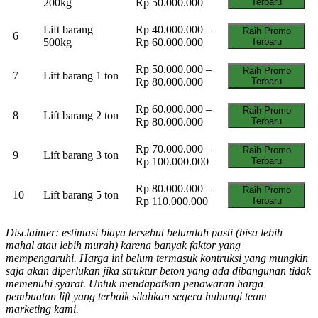
200kg
Rp 50.000.000
Terbaru
Lift barang
Rp 40.000.000 –
Raih Promo
6
500kg
Rp 60.000.000
Terbaru
Rp 50.000.000 –
Raih Promo
7
Lift barang 1 ton
Rp 80.000.000
Terbaru
Rp 60.000.000 –
Raih Promo
8
Lift barang 2 ton
Rp 80.000.000
Terbaru
Rp 70.000.000 –
Raih Promo
9
Lift barang 3 ton
Rp 100.000.000
Terbaru
Rp 80.000.000 –
Raih Promo
10
Lift barang 5 ton
Rp 110.000.000
Terbaru
Disclaimer: estimasi biaya tersebut belumlah pasti (bisa lebih
mahal atau lebih murah) karena banyak faktor yang
mempengaruhi. Harga ini belum termasuk kontruksi yang mungkin
saja akan diperlukan jika struktur beton yang ada dibangunan tidak
memenuhi syarat. Untuk mendapatkan penawaran harga
pembuatan lift yang terbaik silahkan segera hubungi team
marketing kami.