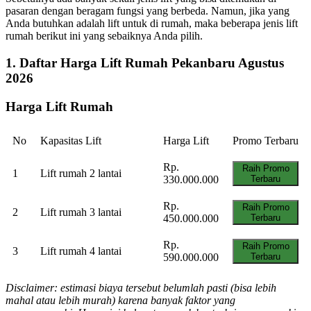
pasaran dengan beragam fungsi yang berbeda. Namun, jika yang
Anda butuhkan adalah lift untuk di rumah, maka beberapa jenis lift
rumah berikut ini yang sebaiknya Anda pilih.
1. Daftar Harga Lift Rumah Pekanbaru Agustus
2026
Harga Lift Rumah
No
Kapasitas Lift
Harga Lift
Promo Terbaru
Rp.
Raih Promo
1
Lift rumah 2 lantai
330.000.000
Terbaru
Rp.
Raih Promo
2
Lift rumah 3 lantai
450.000.000
Terbaru
Rp.
Raih Promo
3
Lift rumah 4 lantai
590.000.000
Terbaru
Disclaimer: estimasi biaya tersebut belumlah pasti (bisa lebih
mahal atau lebih murah) karena banyak faktor yang