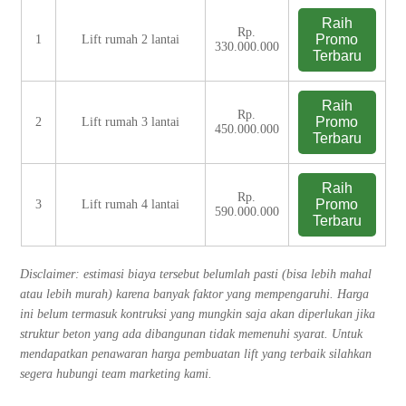
Raih
Rp.
Promo
1
Lift rumah 2 lantai
330.000.000
Terbaru
Raih
Rp.
Promo
2
Lift rumah 3 lantai
450.000.000
Terbaru
Raih
Rp.
Promo
3
Lift rumah 4 lantai
590.000.000
Terbaru
Disclaimer: estimasi biaya tersebut belumlah pasti (bisa lebih mahal
atau lebih murah) karena banyak faktor yang mempengaruhi. Harga
ini belum termasuk kontruksi yang mungkin saja akan diperlukan jika
struktur beton yang ada dibangunan tidak memenuhi syarat. Untuk
mendapatkan penawaran harga pembuatan lift yang terbaik silahkan
segera hubungi team marketing kami.