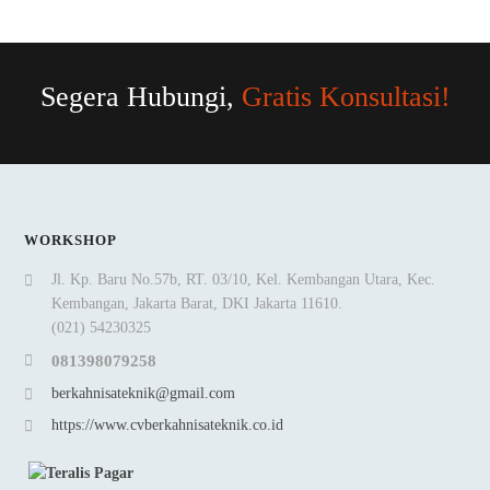
Segera Hubungi,
Gratis Konsultasi!
WORKSHOP
Jl. Kp. Baru No.57b, RT. 03/10, Kel. Kembangan Utara, Kec.
Kembangan, Jakarta Barat, DKI Jakarta 11610.
(021) 54230325
081398079258
berkahnisateknik@gmail.com
https://www.cvberkahnisateknik.co.id