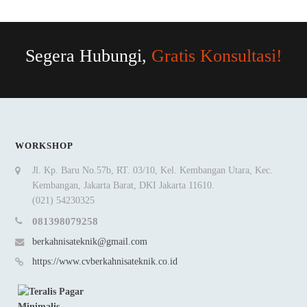
Segera Hubungi,
Gratis Konsultasi!
WORKSHOP
Jl. Kp. Baru No.57b, RT. 03/10, Kel. Kembangan Utara, Kec.
Kembangan, Jakarta Barat, DKI Jakarta 11610.
(021) 54230325
081398079258
berkahnisateknik@gmail.com
https://www.cvberkahnisateknik.co.id