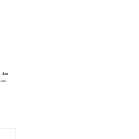
n dan
rasi