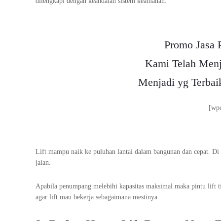
dilengkapi dengan keandalan sistem keamanan.
Promo Jasa 
Kami Telah Menj
Menjadi yg Terbai
[wp
Lift mampu naik ke puluhan lantai dalam bangunan dan cepat. Di dal
jalan.
Apabila penumpang melebihi kapasitas maksimal maka pintu lift tid
agar lift mau bekerja sebagaimana mestinya.