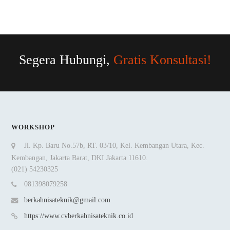
Segera Hubungi,
Gratis Konsultasi!
WORKSHOP
Jl. Kp. Baru No.57b, RT. 03/10, Kel. Kembangan Utara, Kec.
Kembangan, Jakarta Barat, DKI Jakarta 11610.
(021) 54230325
081398079258
berkahnisateknik@gmail.com
https://www.cvberkahnisateknik.co.id