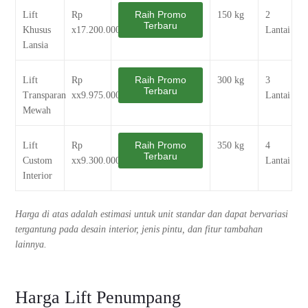
Raih Promo
Lift
Rp
150 kg
2
Terbaru
Khusus
x17.200.000
Lantai
Lansia
Raih Promo
Lift
Rp
300 kg
3
Terbaru
Transparan
xx9.975.000
Lantai
Mewah
Raih Promo
Lift
Rp
350 kg
4
Terbaru
Custom
xx9.300.000
Lantai
Interior
Harga di atas adalah estimasi untuk unit standar dan dapat bervariasi
tergantung pada desain interior, jenis pintu, dan fitur tambahan
lainnya.
Harga Lift Penumpang