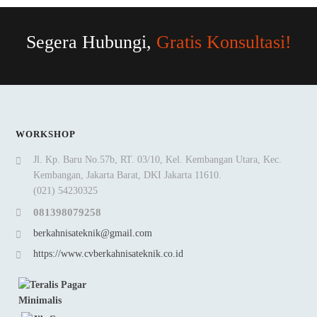
Segera Hubungi,
Gratis Konsultasi!
WORKSHOP
Jl. Kp. Baru No.57b, RT. 03/10, Kel. Kembangan Utara, Kec.
Kembangan, Jakarta Barat, DKI Jakarta 11610.
(021) 54230325
081398079258
berkahnisateknik@gmail.com
https://www.cvberkahnisateknik.co.id