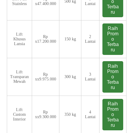
o
500 kg
Stainless
x47.400.000
Lantai
Terba
ru
Raih
Prom
Lift
Rp
2
o
Khusus
150 kg
x17.200.000
Lantai
Lansia
Terba
ru
Raih
Prom
Lift
Rp
3
o
Transparan
300 kg
xx9.975.000
Lantai
Mewah
Terba
ru
Raih
Prom
Lift
Rp
4
o
Custom
350 kg
xx9.300.000
Lantai
Interior
Terba
ru