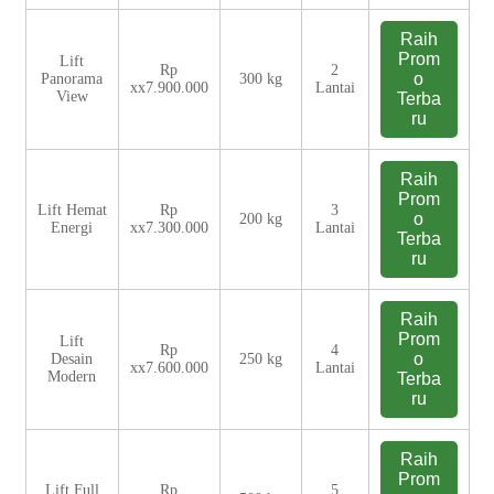
Raih
Prom
Lift
Rp
2
o
Panorama
300 kg
xx7.900.000
Lantai
View
Terba
ru
Raih
Prom
Lift Hemat
Rp
3
o
200 kg
Energi
xx7.300.000
Lantai
Terba
ru
Raih
Prom
Lift
Rp
4
o
Desain
250 kg
xx7.600.000
Lantai
Modern
Terba
ru
Raih
Prom
Lift Full
Rp
5