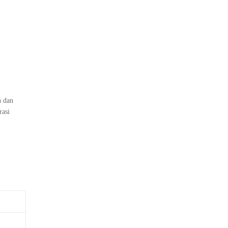
n dan
rasi