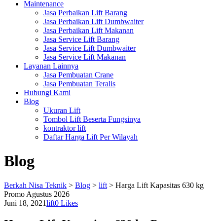
Maintenance
Jasa Perbaikan Lift Barang
Jasa Perbaikan Lift Dumbwaiter
Jasa Perbaikan Lift Makanan
Jasa Service Lift Barang
Jasa Service Lift Dumbwaiter
Jasa Service Lift Makanan
Layanan Lainnya
Jasa Pembuatan Crane
Jasa Pembuatan Teralis
Hubungi Kami
Blog
Ukuran Lift
Tombol Lift Beserta Fungsinya
kontraktor lift
Daftar Harga Lift Per Wilayah
Blog
Berkah Nisa Teknik
>
Blog
>
lift
>
Harga Lift Kapasitas 630 kg
Promo Agustus 2026
Juni 18, 2021
lift
0
Likes