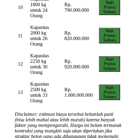
Raih
1800 kg
Rp.
10
Promo
untuk 24
790.000.000
Terbaru
Orang
Kapasitas
Raih
2000 kg
Rp.
11
Promo
untuk 26
820.000.000
Terbaru
Orang
Kapasitas
Raih
2250 kg
Rp.
12
Promo
untuk 30
920.000.000
Terbaru
Orang
Kapasitas
Raih
2500 kg
Rp.
13
Promo
untuk 33
1.000.000.000
Terbaru
Orang
Disclaimer: estimasi biaya tersebut belumlah pasti
(bisa lebih mahal atau lebih murah) karena banyak
faktor yang mempengaruhi. Harga ini belum termasuk
kontruksi yang mungkin saja akan diperlukan jika
struktur beton yang ada dibangunan tidak memenuhi