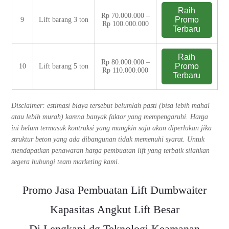
Raih
Rp 70.000.000 –
Promo
9
Lift barang 3 ton
Rp 100.000.000
Terbaru
Raih
Rp 80.000.000 –
Promo
10
Lift barang 5 ton
Rp 110.000.000
Terbaru
Disclaimer: estimasi biaya tersebut belumlah pasti (bisa lebih mahal
atau lebih murah) karena banyak faktor yang mempengaruhi. Harga
ini belum termasuk kontruksi yang mungkin saja akan diperlukan jika
struktur beton yang ada dibangunan tidak memenuhi syarat. Untuk
mendapatkan penawaran harga pembuatan lift yang terbaik silahkan
segera hubungi team marketing kami.
Promo Jasa Pembuatan Lift Dumbwaiter
Kapasitas Angkut Lift Besar
Di Lengkapi dg Teknologi Keamanan