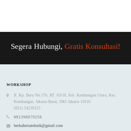
Segera Hubungi,
Gratis Konsultasi!
WORKSHOP
Jl. Kp. Baru No.57b, RT. 03/10, Kel. Kembangan Utara, Kec.
Kembangan, Jakarta Barat, DKI Jakarta 11610.
(021) 54230325
081398079258
berkahnisateknik@gmail.com