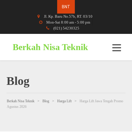
Jl. Kp. Baru No.57b, RT. 03/10
Mon-Sat 8:00 am - 5:00 pm
(021) 54230325
Berkah Nisa Teknik
Blog
Berkah Nisa Teknik
>
Blog
>
Harga Lift
>
Harga Lift Jawa Tengah Promo
Agustus 2026