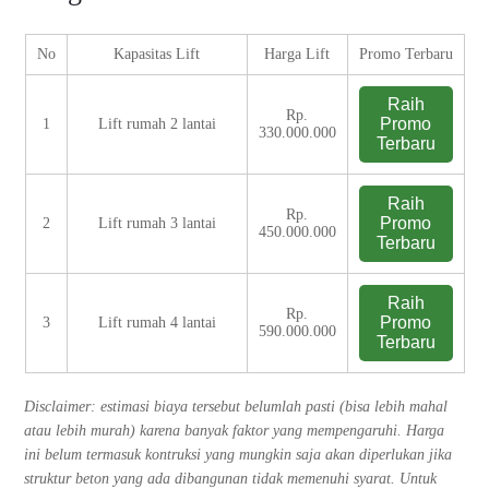
No
Kapasitas Lift
Harga Lift
Promo Terbaru
Raih
Rp.
Promo
1
Lift rumah 2 lantai
330.000.000
Terbaru
Raih
Rp.
Promo
2
Lift rumah 3 lantai
450.000.000
Terbaru
Raih
Rp.
Promo
3
Lift rumah 4 lantai
590.000.000
Terbaru
Disclaimer: estimasi biaya tersebut belumlah pasti (bisa lebih mahal
atau lebih murah) karena banyak faktor yang mempengaruhi. Harga
ini belum termasuk kontruksi yang mungkin saja akan diperlukan jika
struktur beton yang ada dibangunan tidak memenuhi syarat. Untuk