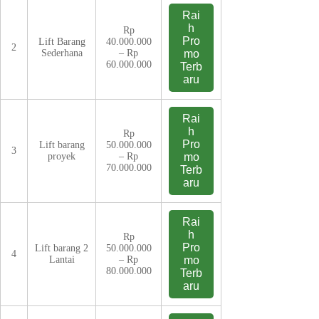
Rai
h
Rp
Pro
Lift Barang
40.000.000
2
Sederhana
– Rp
mo
60.000.000
Terb
aru
Rai
h
Rp
Pro
Lift barang
50.000.000
3
proyek
– Rp
mo
70.000.000
Terb
aru
Rai
h
Rp
Pro
Lift barang 2
50.000.000
4
Lantai
– Rp
mo
80.000.000
Terb
aru