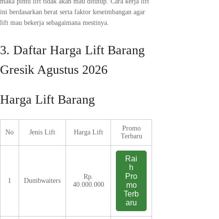
maka pintu lift tidak akan mau ditutup. Cara kerja lift
ini berdasarkan berat serta faktor keseimbangan agar
lift mau bekerja sebagaimana mestinya.
3. Daftar Harga Lift Barang
Gresik Agustus 2026
Harga Lift Barang
Promo
No
Jenis Lift
Harga Lift
Terbaru
Rai
h
Pro
Rp.
1
Dumbwaiters
40.000.000
mo
Terb
aru