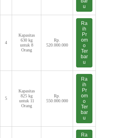
bar
u
Ra
ih
Pr
Kapasitas
om
630 kg
Rp.
4
untuk 8
520.000.000
o
Orang
Ter
bar
u
Ra
ih
Pr
Kapasitas
om
825 kg
Rp.
5
untuk 11
550.000.000
o
Orang
Ter
bar
u
Ra