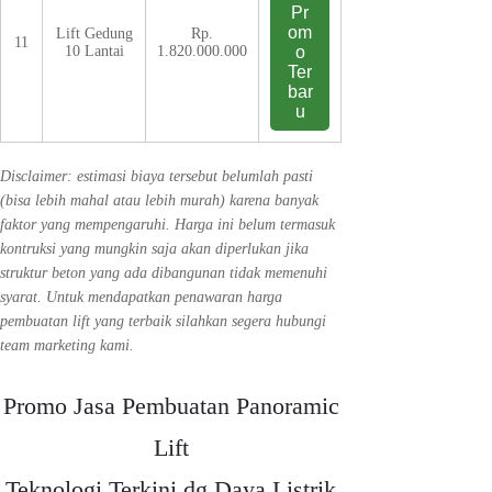
Pr
om
Lift Gedung
Rp.
11
10 Lantai
1.820.000.000
o
Ter
bar
u
Disclaimer: estimasi biaya tersebut belumlah pasti
(bisa lebih mahal atau lebih murah) karena banyak
faktor yang mempengaruhi. Harga ini belum termasuk
kontruksi yang mungkin saja akan diperlukan jika
struktur beton yang ada dibangunan tidak memenuhi
syarat. Untuk mendapatkan penawaran harga
pembuatan lift yang terbaik silahkan segera hubungi
team marketing kami.
Promo Jasa Pembuatan Panoramic
Lift
Teknologi Terkini dg Daya Listrik