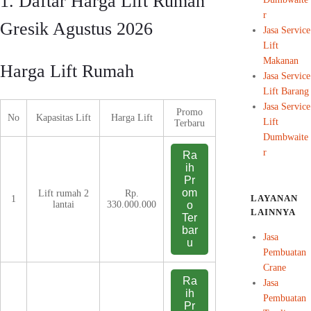
1. Daftar Harga Lift Rumah
r
Gresik Agustus 2026
Jasa Service
Lift
Makanan
Harga Lift Rumah
Jasa Service
Lift Barang
Jasa Service
Promo
No
Kapasitas Lift
Harga Lift
Lift
Terbaru
Dumbwaite
r
Ra
ih
Pr
om
Lift rumah 2
Rp.
LAYANAN
1
lantai
330.000.000
o
LAINNYA
Ter
bar
Jasa
u
Pembuatan
Crane
Ra
Jasa
ih
Pembuatan
Pr