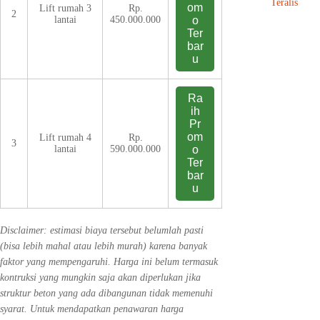
Teralis
om
Lift rumah 3
Rp.
2
lantai
450.000.000
o
Ter
bar
u
Ra
ih
Pr
om
Lift rumah 4
Rp.
3
lantai
590.000.000
o
Ter
bar
u
Disclaimer: estimasi biaya tersebut belumlah pasti
(bisa lebih mahal atau lebih murah) karena banyak
faktor yang mempengaruhi. Harga ini belum termasuk
kontruksi yang mungkin saja akan diperlukan jika
struktur beton yang ada dibangunan tidak memenuhi
syarat. Untuk mendapatkan penawaran harga