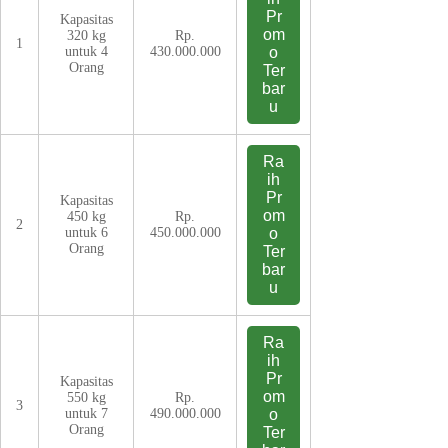
Pr
Kapasitas
om
320 kg
Rp.
1
untuk 4
430.000.000
o
Orang
Ter
bar
u
Ra
ih
Pr
Kapasitas
om
450 kg
Rp.
2
untuk 6
450.000.000
o
Orang
Ter
bar
u
Ra
ih
Pr
Kapasitas
om
550 kg
Rp.
3
untuk 7
490.000.000
o
Orang
Ter