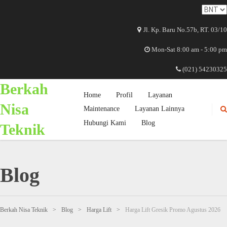
Jl. Kp. Baru No.57b, RT. 03/10
Mon-Sat 8:00 am - 5:00 pm
(021) 54230325
Berkah
Home
Profil
Layanan
Nisa
Maintenance
Layanan Lainnya
Hubungi Kami
Blog
Teknik
Blog
Berkah Nisa Teknik
>
Blog
>
Harga Lift
>
Harga Lift Gresik Promo Agustus 2026