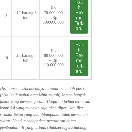
Rai
h
Rp
Pro
Lift barang 3
70.000.000
9
ton
– Rp
mo
100.000.000
Terb
aru
Rai
h
Rp
Pro
Lift barang 5
80.000.000
10
ton
– Rp
mo
110.000.000
Terb
aru
Disclaimer: estimasi biaya tersebut belumlah pasti
(bisa lebih mahal atau lebih murah) karena banyak
faktor yang mempengaruhi. Harga ini belum termasuk
kontruksi yang mungkin saja akan diperlukan jika
struktur beton yang ada dibangunan tidak memenuhi
syarat. Untuk mendapatkan penawaran harga
pembuatan lift yang terbaik silahkan segera hubungi